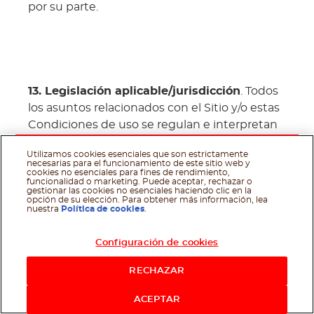
por su parte.
13. Legislación aplicable/jurisdicción
. Todos
los asuntos relacionados con el Sitio y/o estas
Condiciones de uso se regulan e interpretan
de conformidad con la legislación del Gran
Utilizamos cookies esenciales que son estrictamente
Ducado de Luxemburgo, sin referencia a
necesarias para el funcionamiento de este sitio web y
cookies no esenciales para fines de rendimiento,
ningún conflicto o elección de principios
funcionalidad o marketing. Puede aceptar, rechazar o
gestionar las cookies no esenciales haciendo clic en la
legales. Usted acepta que la jurisdicción
opción de su elección. Para obtener más información, lea
exclusiva y fuero de cualquier proceso legal
nuestra
Política de cookies
.
relacionado con el Sitio y/o estas Condiciones
corresponderá a los tribunales
Configuración de cookies
correspondientes de la Ciudad de
RECHAZAR
Luxemburgo.
Facebook
Twitter
Email
WhatsApp
Si te gusta, compártelo en
ACEPTAR