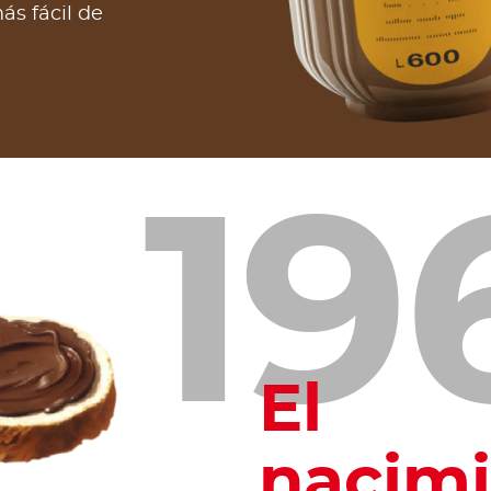
s fácil de
19
El
nacim