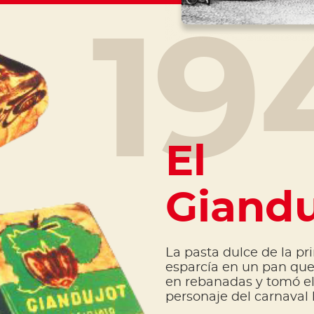
19
El
Giandu
La pasta dulce de la pr
esparcía en un pan que
en rebanadas y tomó e
personaje del carnaval l