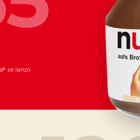
65
®
la
se lanzó