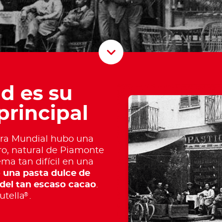
Scroll D
ad es su
principal
ra Mundial hubo una
ro, natural de Piamonte
lema tan difícil en una
 una pasta dulce de
 del tan escaso cacao
.
®
utella
.