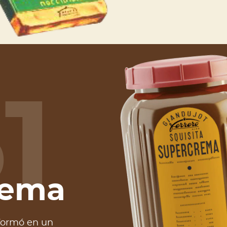
1
rema
sformó en un