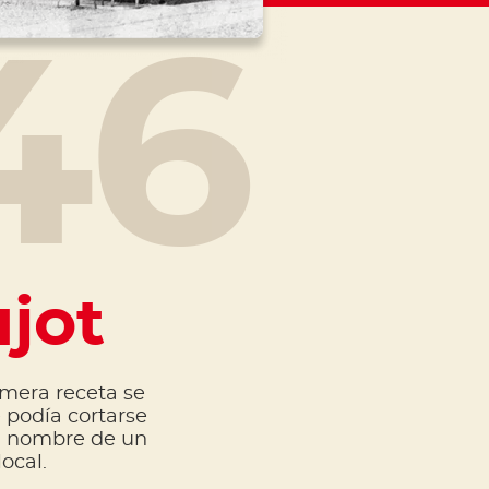
46
jot
imera receta se
 podía cortarse
l nombre de un
ocal.