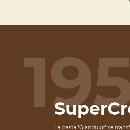
195
SuperC
La pasta 'Giandujot' se tran