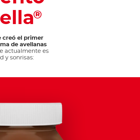
ella
®
e creó el primer
ema de avellanas
e actualmente es
 y sonrisas: