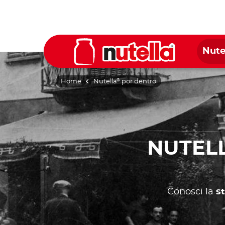
Nute
Home
Nutella
por dentro
®
NUTEL
Conosci la
st