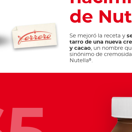
de Nut
Se mejoró la receta y
s
tarro de una nueva cr
y cacao
, un nombre qu
sinónimo de cremosidad
®
Nutella
.