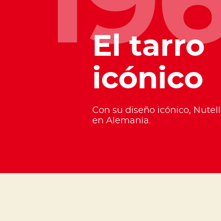
19
El tarro
icónico
Con su diseño icónico, Nutel
en Alemania.