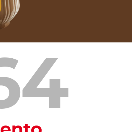
64
iento