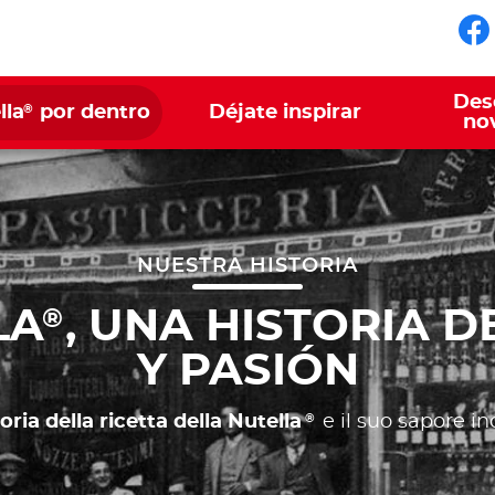
Sí
Des
®
lla
por dentro
Déjate inspirar
no
NUESTRA HISTORIA
LA
, UNA HISTORIA 
®
Y PASIÓN
®
oria della ricetta della Nutella
e il suo sapore in