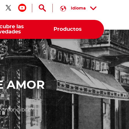
Idioma
guenos en facebook
Síguenos en twitter
Síguenos en youtube
cubre las
Productos
vedades
DE AMOR
confondibile?