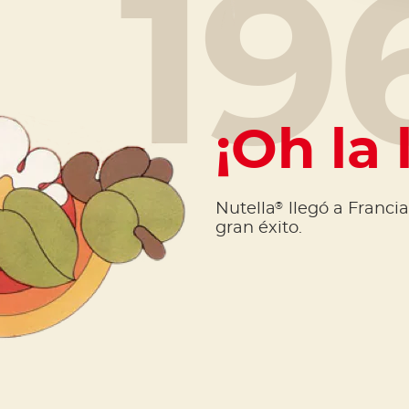
19
¡Oh la 
®
Nutella
llegó a Franci
gran éxito.