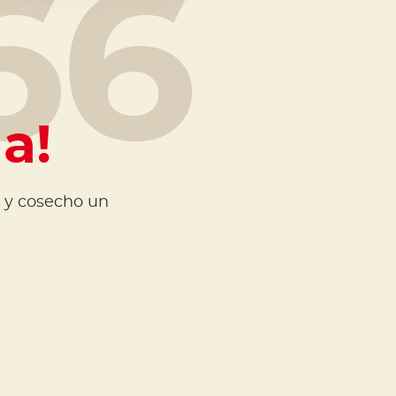
66
la!
a y cosecho un