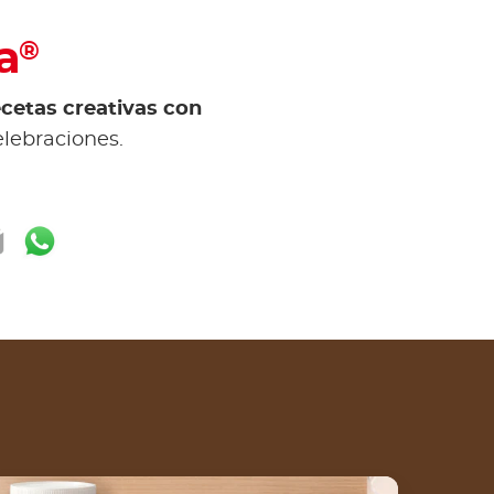
a
®
ecetas creativas con
lebraciones.
ok
ter
mail
WhatsApp
e of recipe list
Tortitas esponjosas con Nutella®