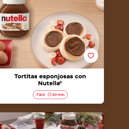
Tortitas esponjosas con
Nutella
®
Fácil
40 min
Receta para Muffins de Nutella®