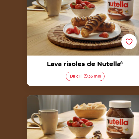
Lava risoles de Nutella
®
Difícil
35 min
Turon de Nutella<sup>®</sup>