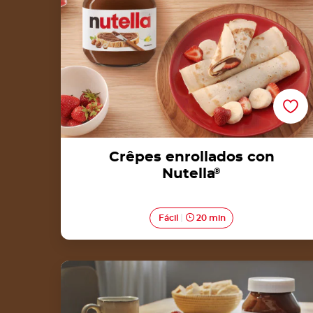
Crêpes enrollados con
Nutella
®
Fácil
20 min
Lava risoles de Nutella®