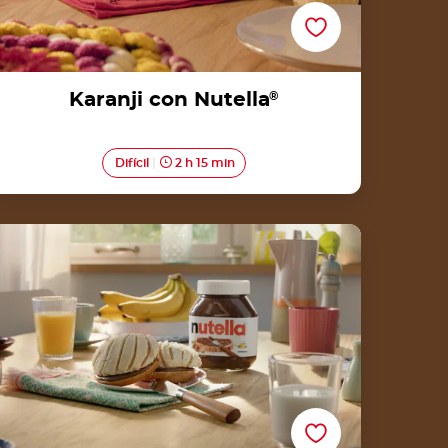
Karanji con Nutella
®
Difícil
2 h 15 min
Concha con Nutella®