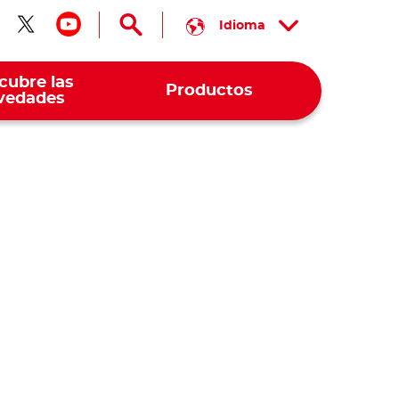
Idioma
guenos en facebook
Síguenos en twitter
Síguenos en youtube
cubre las
Productos
vedades