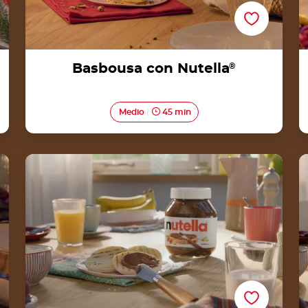
Basbousa con Nutella
®
Medio
45 min
Arepas con Nutella®