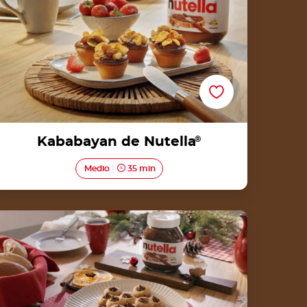
Kababayan de Nutella
®
Medio
35 min
Receta para galletas navideñas de Nutella®