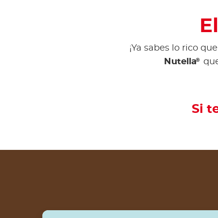
E
¡Ya sabes lo rico qu
®
Nutella
que
Si t
Bizcocho bundt decorado con Nutella®