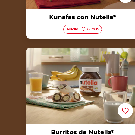
Kunafas con Nutella
®
Medio
25 min
Burritos de Nutella®
Burritos de Nutella
®