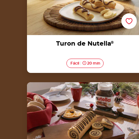
Turon de Nutella
®
Fácil
20 min
Receta para Tronco Navideño de Nutella®