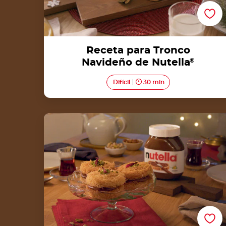
Receta para Tronco
Navideño de Nutella
®
Difícil
30 min
Kunafas con Nutella®