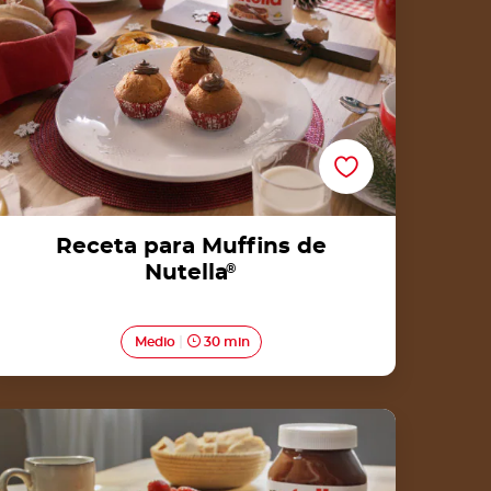
Receta para Muffins de
Nutella
®
Medio
30 min
Kababayan de Nutella®