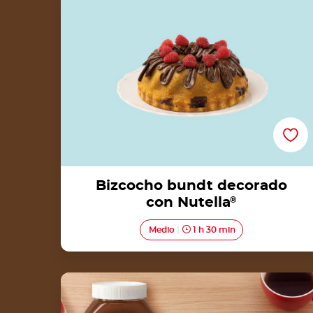
Bizcocho bundt decorado
con Nutella
®
Medio
1 h 30 min
Crêpes enrollados con Nutella®