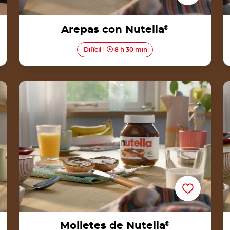
Arepas con Nutella
®
Difícil
8 h 30 min
Molletes de Nutella®
Molletes de Nutella
®