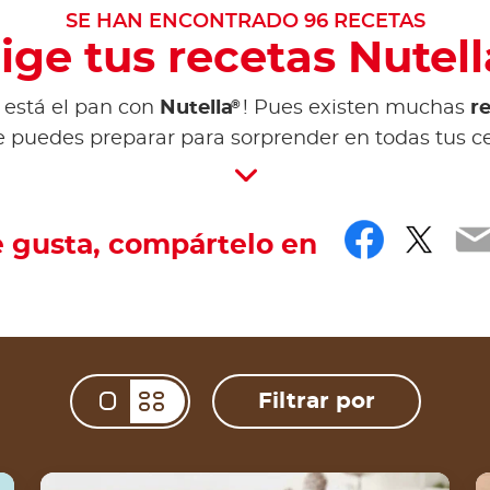
SE HAN ENCONTRADO
96
RECETAS
lige tus recetas Nutell
®
e está el pan con
Nutella
! Pues existen muchas
r
 puedes preparar para sorprender en todas tus ce
Facebo
Twit
E
e gusta, compártelo en
Filtrar por
Change view mod
Churros con Nutella®