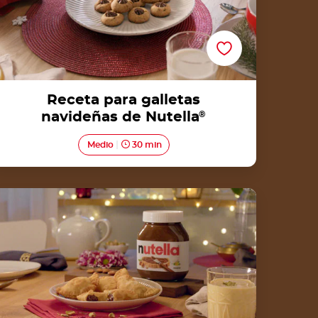
Receta para galletas
navideñas de Nutella
®
Medio
30 min
Karanji con Nutella®