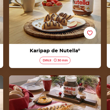
Karipap de Nutella
®
Difícil
30 min
Receta para árbol de hojaldre de Nutella®