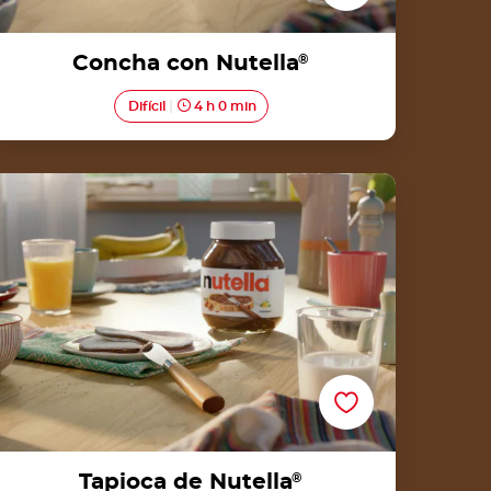
Concha con Nutella
®
Difícil
4 h 0 min
Tapioca de Nutella®
Tapioca de Nutella
®