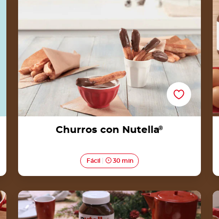
Churros con Nutella
®
Fácil
30 min
Receta para galletas de Nutella® en forma de
corazón