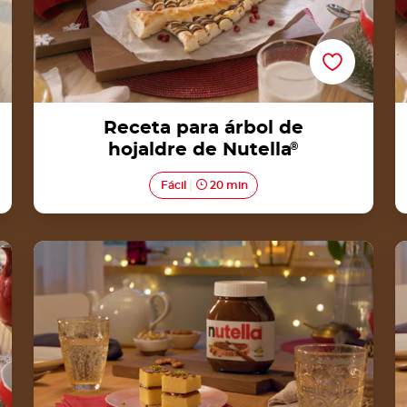
Receta para árbol de
hojaldre de Nutella
®
Fácil
20 min
Basbousa con Nutella®