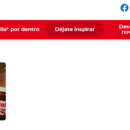
Sí
Des
®
lla
por dentro
Déjate inspirar
no