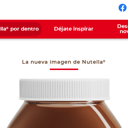
Sí
Des
®
lla
por dentro
Déjate inspirar
no
®
La nueva imagen de Nutella