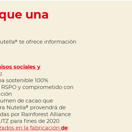
 que una
®
utella
te ofrece información
sos sociales y
s
:
ma sostenible 100%
or RSPO y comprometido con
ación
olumen de cacao que
®
a Nutella
provendrá de
adas por Rainforest Alliance
UTZ para fines de 2020
izados en la fabricación
de