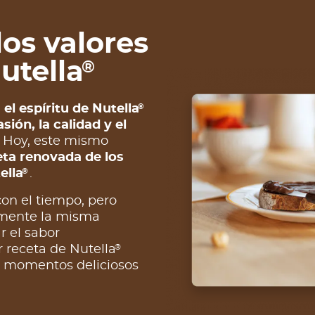
 los valores
utella
®
®
,
el espíritu de Nutella
sión, la calidad y el
. Hoy, este mismo
eta renovada de los
®
ella
.
on el tiempo, pero
amente la misma
r el sabor
®
r receta de Nutella
e momentos deliciosos