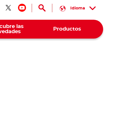
Idioma
guenos en facebook
Síguenos en twitter
Síguenos en youtube
cubre las
Productos
vedades