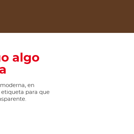
o algo
ia
 moderna, en
 etiqueta para que
nsparente.