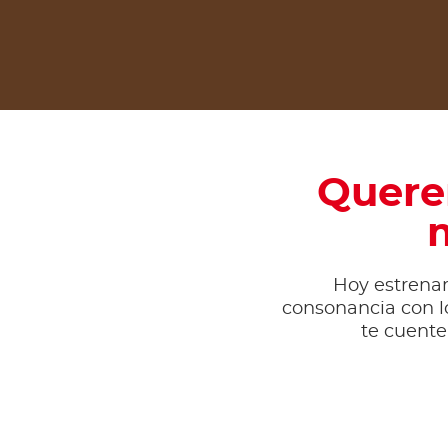
Quere
m
Hoy estrena
consonancia con lo
te cuente