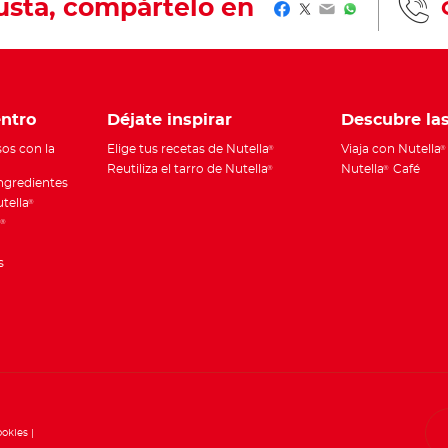
gusta, compártelo en
Facebook
Twitter
Email
WhatsApp
ntro
Déjate inspirar
Descubre la
os con la
Elige tus recetas de Nutella
Viaja con Nutella
®
®
Reutiliza el tarro de Nutella
Nutella
Café
®
®
ingredientes
utella
®
a
®
s
ookies
d