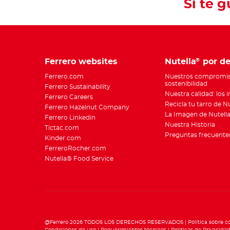
Si te 
Ferrero websites
Nutella
por de
®
Ferrero.com
Nuestros compromis
sostenibilidad
Ferrero Sustainability
Nuestra calidad: los 
Ferrero Careers
Recicla tu tarro de N
Ferrero Hazelnut Company
La Imagen de Nutell
Ferrero Linkedin
Nuestra Historia
Tictac.com
Preguntas frecuente
Kinder.com
FerreroRocher.com
Nutella® Food Service
@Ferrero 2026 TODOS LOS DERECHOS RESERVADOS
Política sobre c
Condiciones de uso
Requerimientos técnicos
Polìticas de Privacida