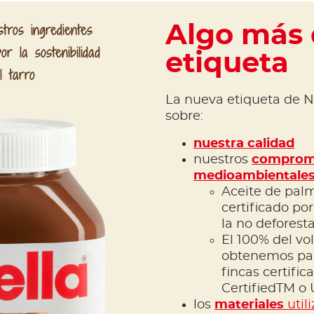
tros ingredientes
Algo más
r la sostenibilidad
etiqueta
l tarro
La nueva etiqueta de N
sobre:
nuestra calidad
nuestros
compromi
medioambientale
Aceite de pal
certificado p
la no deforest
El 100% del v
obtenemos par
fincas certific
CertifiedTM o 
los
materiales
util