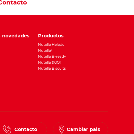
Contacto
s novedades
Productos
Nutella Helado
Nutella
®
Nutella B-ready
Nutella &GO!
Nutella Biscuits
Contacto
Cambiar pais