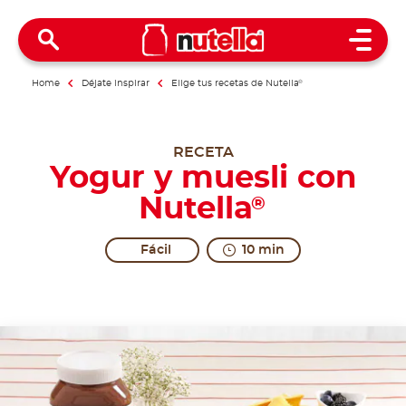
Open 
Home
Déjate inspirar
Elige tus recetas de Nutella
®
RECETA
Yogur y muesli con
Nutella
®
Fácil
10 min
To answer everything with more enthusiasm.
Share the recipe with the hashtag #nutellarecipe
Recommendations for choosing the ingredients: buy tr