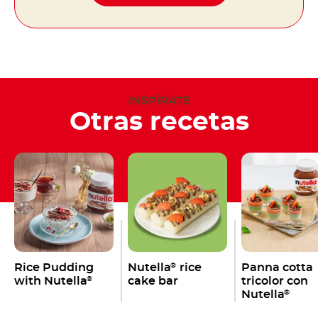
INSPÍRATE
Otras recetas
Rice Pudding
Nutella
rice
Panna cotta
®
with Nutella
cake bar
tricolor con
®
Nutella
®