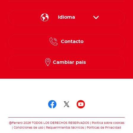
Idioma
English
Contacto
Spanish
French
Cambiar pais
Síguenos en
Síguenos en facebo
Síguenos en twit
Síguenos en 
@Ferrero 2026 TODOS LOS DERECHOS RESERVADOS
Política sobre cookies
Condiciones de uso
Requerimientos técnicos
Polìticas de Privacidad