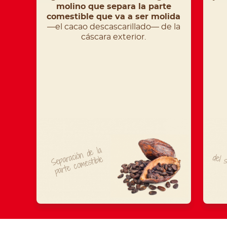
molino que separa la parte
comestible que va a ser molida
—el cacao descascarillado— de la
cáscara exterior.
Separación
de
la
parte
co
del 
mestible