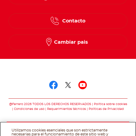
English
Contacto
Spanish
French
Cambiar pais
Síguenos en
Síguenos en facebo
Síguenos en twit
Síguenos en 
@Ferrero 2026 TODOS LOS DERECHOS RESERVADOS
Política sobre cookies
Condiciones de uso
Requerimientos técnicos
Polìticas de Privacidad
Utilizamos cookies esenciales que son estrictamente
necesarias para el funcionamiento de este sitio web y