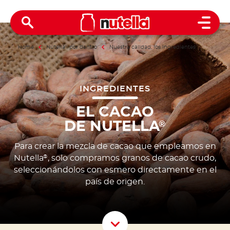
Open 
Home
Nutella
®
por dentro
Nuestra calidad: los ingredientes
INGREDIENTES
EL CACAO
DE NUTELLA
®
Para crear la mezcla de cacao que empleamos en
Nutella
, solo compramos granos de cacao crudo,
®
seleccionándolos con esmero directamente en el
país de origen.
Scroll D