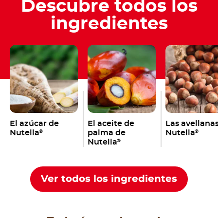
Descubre todos los
ingredientes
El azúcar de
El aceite de
Las avellana
Nutella
palma de
Nutella
®
®
Nutella
®
Ver todos los ingredientes