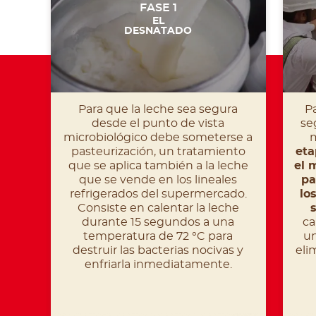
FASE 1
EL
DESNATADO
Para que la leche sea segura
Pa
desde el punto de vista
se
microbiológico debe someterse a
m
pasteurización, un tratamiento
eta
que se aplica también a la leche
el 
que se vende en los lineales
pa
refrigerados del supermercado.
lo
Consiste en calentar la leche
durante 15 segundos a una
ca
temperatura de 72 °C para
un
destruir las bacterias nocivas y
eli
enfriarla inmediatamente.