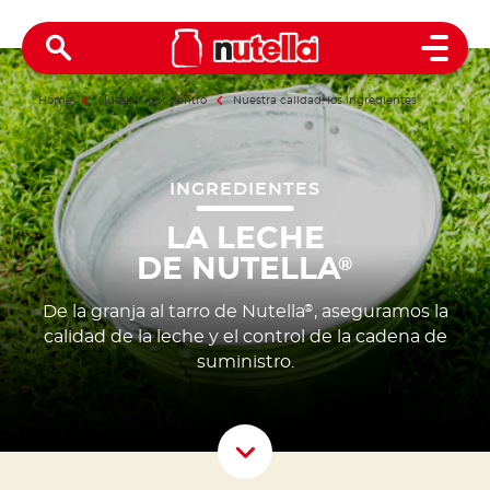
Open 
Home
Nutella
®
por dentro
Nuestra calidad: los ingredientes
INGREDIENTES
LA LECHE
DE NUTELLA
®
De la granja al tarro de Nutella
, aseguramos la
®
calidad de la leche y el control de la cadena de
suministro.
Scroll D