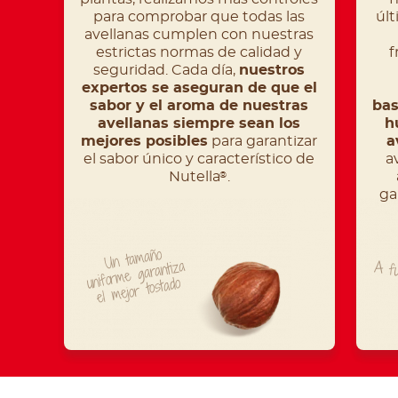
para comprobar que todas las
úl
avellanas cumplen con nuestras
estrictas normas de calidad y
f
seguridad. Cada día,
nuestros
expertos se aseguran de que el
sabor y el aroma de nuestras
bas
avellanas siempre sean los
h
mejores posibles
para garantizar
a
el sabor único y característico de
a
Nutella
.
®
ga
Un tamaño
uniforme garantiza
A fu
el mejor tostado