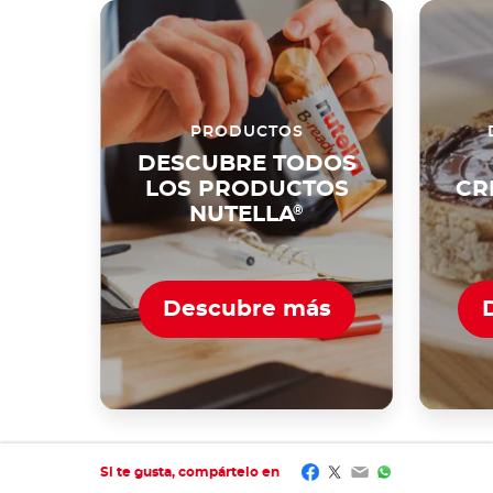
PRODUCTOS
DESCUBRE TODOS
LOS PRODUCTOS
CR
NUTELLA
®
Descubre más
Facebook
Twitter
Email
WhatsApp
Si te gusta, compártelo en