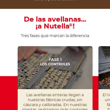
De las avellanas...
¡a Nutella
!
®
Tres fases que marcan la diferencia
FASE 1
LOS CONTROLES
Las avellanas enteras llegan a
El 
nuestras fábricas crudas, sin
un
cáscara y calibradas. En nuestras
f
plantas, realizamos más controles
f