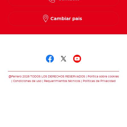
Spanish
French
Cambiar pais
Síguenos en
Síguenos en facebo
Síguenos en twit
Síguenos en 
@Ferrero 2026 TODOS LOS DERECHOS RESERVADOS
Política sobre cookies
Condiciones de uso
Requerimientos técnicos
Polìticas de Privacidad