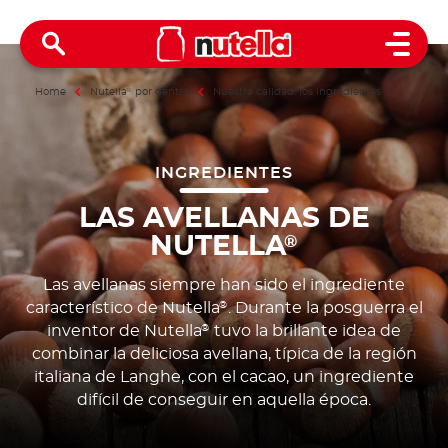
Open 
Home
Nutella
®
por dentro
Nuestra calidad: los ingredientes
INGREDIENTES
LAS AVELLANAS DE
NUTELLA
®
Las avellanas siempre han sido el ingrediente
característico de Nutella
. Durante la posguerra el
®
inventor de Nutella
tuvo la brillante idea de
®
combinar la deliciosa avellana, típica de la región
italiana de Langhe, con el cacao, un ingrediente
difícil de conseguir en aquella época.