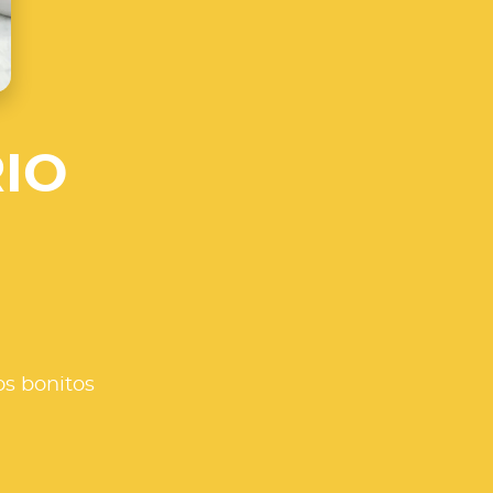
IO
os bonitos