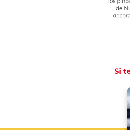
los pinc
de Nu
decora
Si t