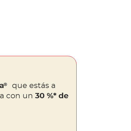
la
que estás a
®
ora con un
30 %* de