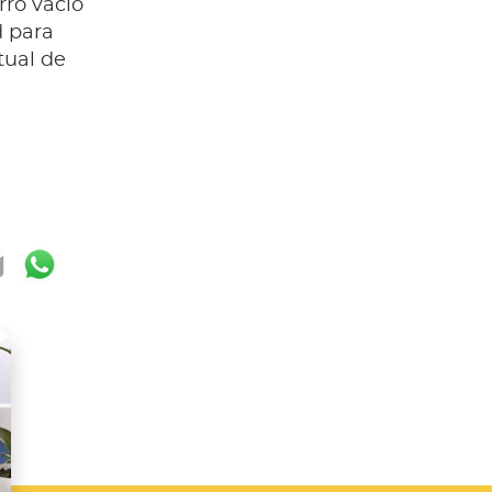
rro vacío
d para
tual de
ok
ter
mail
WhatsApp