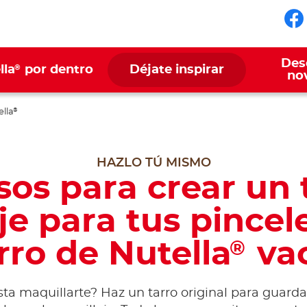
Sí
Des
®
lla
por dentro
Déjate inspirar
no
ella
®
HAZLO TÚ MISMO
sos para crear un 
je para tus pincel
rro de Nutella
vac
®
sta maquillarte? Haz un tarro original para guarda