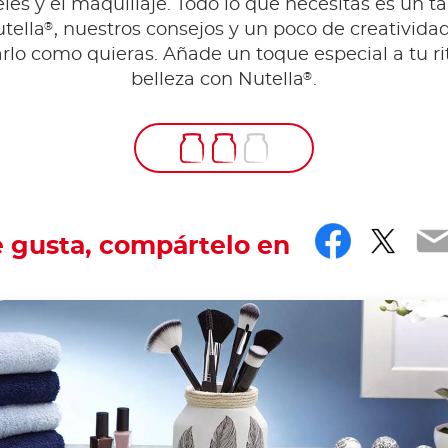
eles y el maquillaje. Todo lo que necesitas es un ta
®
tella
, nuestros consejos y un poco de creativida
rlo como quieras. Añade un toque especial a tu ri
®
belleza con Nutella
.
Facebo
Twit
E
e gusta, compártelo en