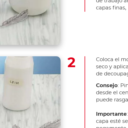
de trabajo a
capas finas, 
Coloca el mo
seco y apli
de decoupag
Consejo
: P
desde el cen
puede rasgar
Importante
capa esté se