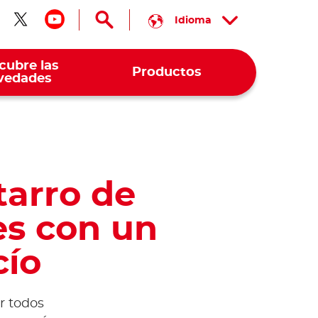
Idioma
guenos en facebook
Síguenos en twitter
Síguenos en youtube
cubre las
Productos
vedades
tarro de
es con un
ío
r todos