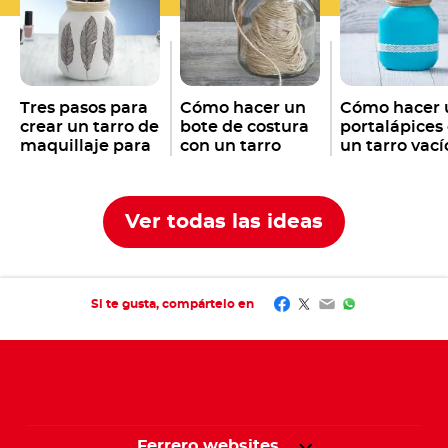
Tres pasos para
Cómo hacer un
Cómo hacer 
crear un tarro de
bote de costura
portalápices
maquillaje para
con un tarro
un tarro vací
tus pinceles con
vacío de
Nutella
®
un tarro de
Nutella
®
Nutella
vacío
®
Ver todas las ideas
Facebook
Twitter
Email
WhatsApp
Si te gusta, compártelo en
Ferrero websites