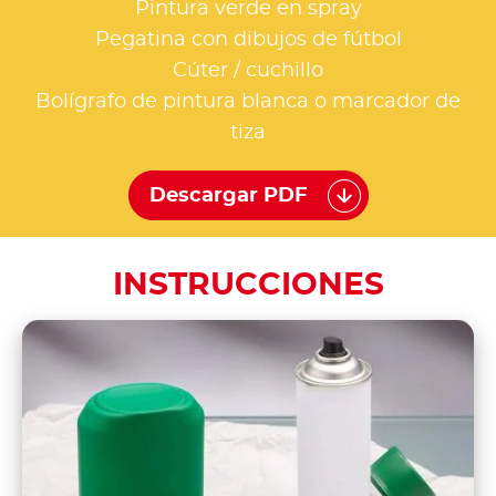
Pintura verde en spray
Pegatina con dibujos de fútbol
Cúter / cuchillo
Bolígrafo de pintura blanca o marcador de
tiza
Descargar PDF
INSTRUCCIONES