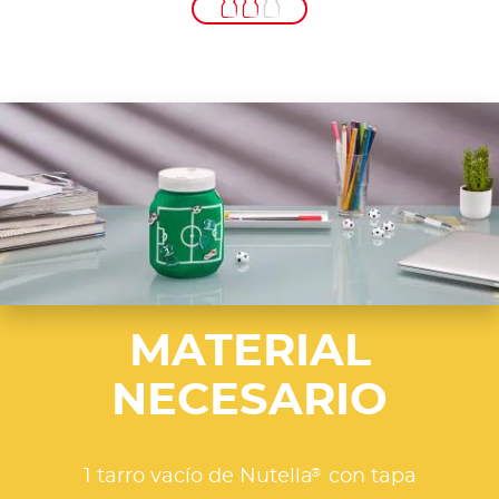
MATERIAL
NECESARIO
®
1 tarro vacío de Nutella
con tapa