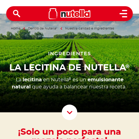
Open 
Home
Dentro de Nutella
®
Nuestra calidad e ingredientes
INGREDIENTES
LA LECITINA DE NUTELLA
®
La
lecitina
en Nutella
es un
emulsionante
®
natural
que ayuda a balancear nuestra receta.
Scroll D
¡Solo un poco para una