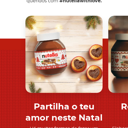
queridos com
#nutellawithlove.
Partilha o teu
R
Descobre mais
amor neste Natal