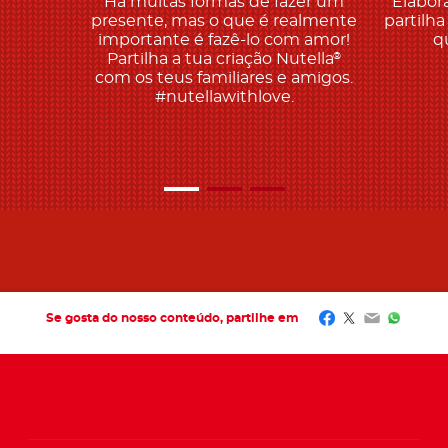
Há muitas formas de fazer um
Elabor
presente, mas o que é realmente
partilh
importante é fazê-lo com amor!
q
Partilha a tua criação Nutella
®
com os teus familiares e amigos.
#nutellawithlove.
Facebook
Twitter
Email
Whats
Se gosta do nosso conteúdo, partilhe em