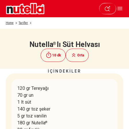
Home
Tarifler
Nutella
lı Süt Helvası
®
Beğendiyseniz paylaşın
10 dk
Orta
İÇİNDEKİLER
120 gr Tereyağı
70 gr un
1 lt süt
140 gr toz şeker
5 gr toz vanilin
180 gr Nutella
®