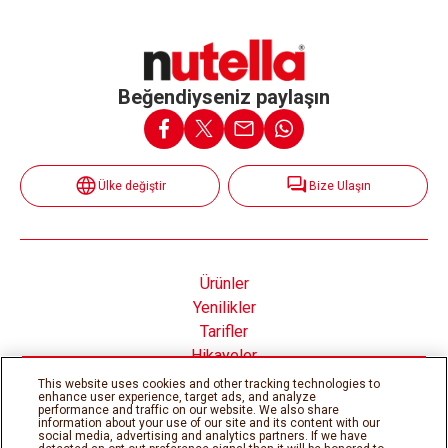
Beğendiyseniz paylaşın
Ülke değiştir
Bize Ulaşın
Ürünler
Yenilikler
Tarifler
Hikayeler
Nutella® nın İçinde
This website uses cookies and other tracking technologies to
enhance user experience, target ads, and analyze
performance and traffic on our website. We also share
information about your use of our site and its content with our
social media, advertising and analytics partners. If we have