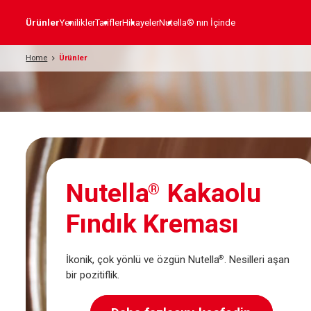
Ürünler
Yenilikler
Tarifler
Hikayeler
Nutella® nın İçinde
Home
Ürünler
Nutella
Kakaolu
®
Fındık Kreması
İkonik, çok yönlü ve özgün Nutella
.
Nesilleri aşan
®
bir pozitiflik.