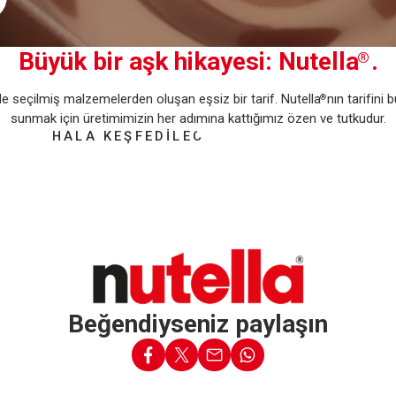
Büyük bir aşk hikayesi: Nutella
.
®
le seçilmiş malzemelerden oluşan eşsiz bir tarif. Nutella
nın tarifini
®
sunmak için üretimimizin her adımına kattığımız özen ve tutkudur.
r
Nutella
nın İçinde Ne Var
®
HALA KEŞFEDİLECEK ÇOK ŞEY VAR
Beğendiyseniz paylaşın