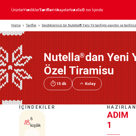
Ürünler
Yenilikler
Tarifler
Hikayeler
Nutella® nın İçinde
Home
Tarifler
Sevdiklerinizi bir Nutella® Yeni Yıl tarifiyle şaşırtın ve tarifini
Nutella
dan Yeni Y
®
Özel Tiramisu
15 dk
Kolay
İÇİNDEKİLER
HAZIRLAN
ADIM
6
1
kişilik