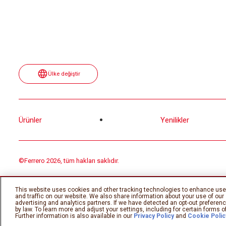
Ülke değiştir
Ürünler
Yenilikler
©Ferrero 2026, tüm hakları saklıdır.
This website uses cookies and other tracking technologies to enhance use
and traffic on our website. We also share information about your use of our 
advertising and analytics partners. If we have detected an opt-out preference
by law. To learn more and adjust your settings, including for certain forms of
Further information is also available in our
Privacy Policy
and
Cookie Polic