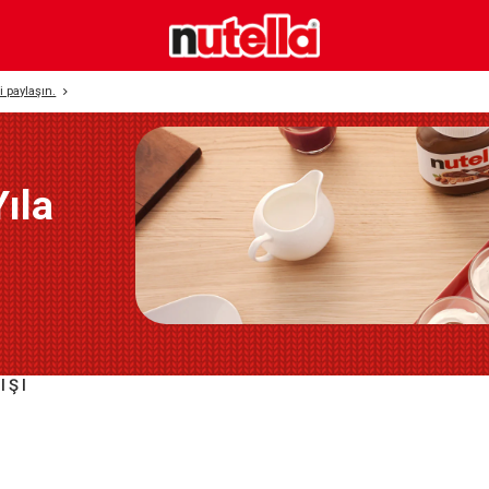
zi paylaşın.
ıla
IŞI