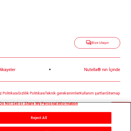
Bize Ulaşın
Hikayeler
Nutella® nın İçinde
 Politikası
Gizlilik Politikası
Teknik gereksinimler
Kullanım şartları
Sitemap
Do Not Sell or Share My Personal Information
Reject All