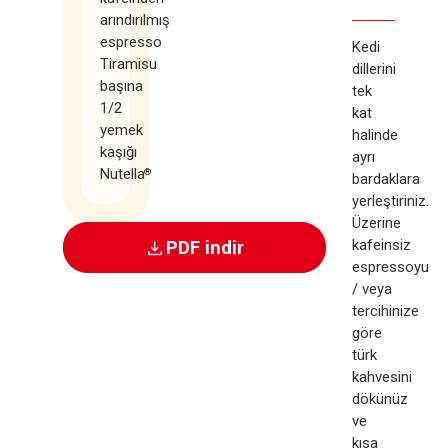
arındırılmış
espresso
Kedi
Tiramisu
dillerini
başına
tek
1/2
kat
yemek
halinde
kaşığı
ayrı
Nutella
®
bardaklara
yerleştiriniz.
Üzerine
kafeinsiz
PDF indir
espressoyu
/ veya
tercihinize
göre
türk
kahvesini
dökünüz
ve
kısa