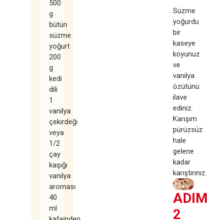
500
Süzme
g
yoğurdu
bütün
bir
süzme
kaseye
yoğurt
koyunuz
200
ve
g
vanilya
kedi
özütünü
dili
ilave
1
ediniz.
vanilya
Karışım
çekirdeği
pürüzsüz
veya
hale
1/2
gelene
çay
kadar
kaşığı
karıştırınız.
vanilya
aroması
ADIM
40
ml
2
kafeinden