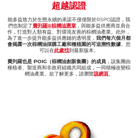
超越認證
能多益致力於生態永續的承諾不僅僅限於RSPO認證，我
們也制定了
費列羅®棕櫚油憲章
，與能多益供應商並肩合
作，打造對人類有益、對環境友善的棕櫚油產業。此外，
為了進一步提升能多益供應鏈的透明度，
我們每六個月都
會揭露一次棕櫚油採購工廠和種植園的可追溯性數據
。您
可以在
此處找
到最新版本。
費列羅也是 POIG（棕櫚油創新集團）的成員
，該集團由
種植者、製造商和非政府組織共同組成，一同積極改變棕
櫚油產業。欲了解更多，請瀏覽
該網頁
。