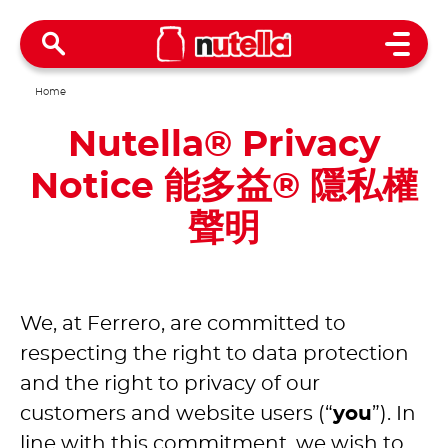
Open 
Home
Nutella® Privacy
Notice 能多益® 隱私權
聲明
We, at Ferrero, are committed to
respecting the right to data protection
and the right to privacy of our
customers and website users (“
you
”). In
line with this commitment, we wish to