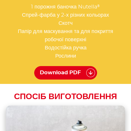
®
1 порожня баночка Nutella
Спрей-фарба у 2-х різних кольорах
Скотч
Папір для маскування та для покриття
робочої поверхні
Водостійка ручка
Рослини
Download PDF
СПОСІБ ВИГОТОВЛЕННЯ