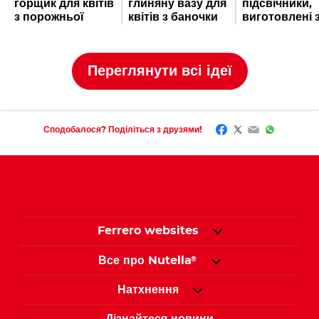
горщик для квітів
глиняну вазу для
підсвічники,
з порожньої
квітів з баночки
виготовлені 
баночки Nutella
Nutella
баночок Nute
®
®
Переглянути всі ідеї
Facebook
Twitter
Email
WhatsAp
Сподобалося? Поділіться з друзями!
Ferrero websites
Все про Nutella
®
Натхнення