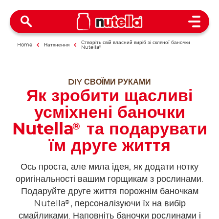
Open 
Створіть свій власний виріб зі скляної баночки
Home
Натхнення
Nutella
®
DIY СВОЇМИ РУКАМИ
Як зробити щасливі
усміхнені баночки
Nutella
та подарувати
®
їм друге життя
Ось проста, але мила ідея, як додати нотку
оригінальності вашим горщикам з рослинами.
Подаруйте друге життя порожнім баночкам
®
Nutella
, персоналізуючи їх на вибір
смайликами. Наповніть баночки рослинами і