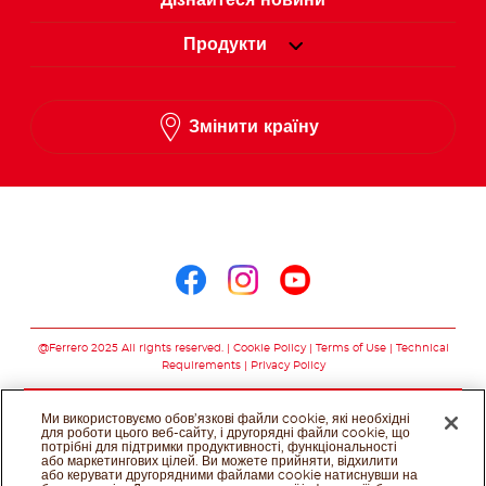
Дізнайтеся новини
Продукти
Змінити країну
Слідкуйте за нами в
Слідкуйте за нами в 
Слідкуйте за нам
Слідкуйте за 
@Ferrero 2025 All rights reserved.
Cookie Policy
Terms of Use
Technical
Requirements
Privacy Policy
Ми використовуємо обов’язкові файли cookie, які необхідні
для роботи цього веб-сайту, і другорядні файли cookie, що
потрібні для підтримки продуктивності, функціональності
або маркетингових цілей. Ви можете прийняти, відхилити
або керувати другорядними файлами cookie натиснувши на