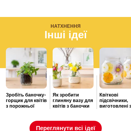
Інші ідеї
Зробіть баночку-
Як зробити
Квіткові
горщик для квітів
глиняну вазу для
підсвічники,
з порожньої
квітів з баночки
виготовлені 
баночки Nutella
Nutella
баночок Nute
®
®
Переглянути всі ідеї
Facebook
Twitter
Email
WhatsAp
Сподобалося? Поділіться з друзями!