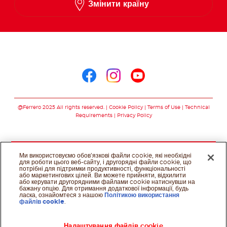
Слідкуйте за нами в
Слідкуйте за нами в 
Слідкуйте за нам
Слідкуйте за 
@Ferrero 2025 All rights reserved.
Cookie Policy
Terms of Use
Technical
Requirements
Privacy Policy
Ми використовуємо обов’язкові файли cookie, які необхідні
для роботи цього веб-сайту, і другорядні файли cookie, що
потрібні для підтримки продуктивності, функціональності
або маркетингових цілей. Ви можете прийняти, відхилити
або керувати другорядними файлами cookie натиснувши на
бажану опцію. Для отримання додаткової інформації, будь
ласка, ознайомтеся з нашою
Політикою використання
файлів cookie
.
Налаштування файлів cookie