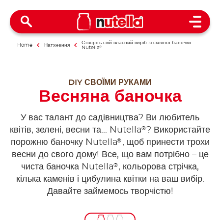
Open 
Створіть свій власний виріб зі скляної баночки
Home
Натхнення
Nutella
®
DIY СВОЇМИ РУКАМИ
Весняна баночка
У вас талант до садівництва? Ви любитель
®
квітів, зелені, весни та... Nutella
? Використайте
®
порожню баночку Nutella
, щоб принести трохи
весни до свого дому! Все, що вам потрібно – це
®
чиста баночка Nutella
, кольорова стрічка,
кілька каменів і цибулина квітки на ваш вибір.
Давайте займемось творчістю!