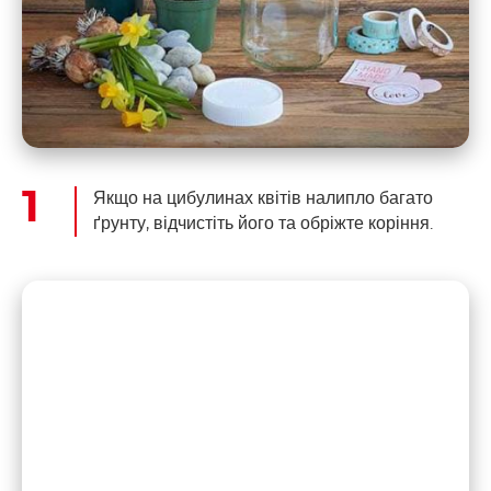
Якщо на цибулинах квітів налипло багато
ґрунту, відчистіть його та обріжте коріння.