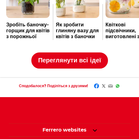
Зробіть баночку-
Як зробити
Квіткові
горщик для квітів
глиняну вазу для
підсвічники,
з порожньої
квітів з баночки
виготовлені 
баночки Nutella
Nutella
баночок Nute
®
®
Переглянути всі ідеї
Facebook
Twitter
Email
WhatsAp
Сподобалося? Поділіться з друзями!
Ferrero websites