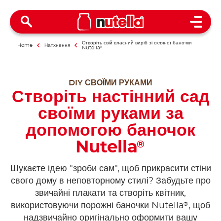
Open 
Створіть свій власний виріб зі скляної баночки
Home
Натхнення
Nutella
®
DIY СВОЇМИ РУКАМИ
Створіть настінний сад
своїми руками за
допомогою баночок
Nutella
®
Шукаєте ідею "зроби сам", щоб прикрасити стіни
свого дому в неповторному стилі? Забудьте про
звичайні плакати та створіть квітник,
®
використовуючи порожні баночки Nutella
, щоб
надзвичайно оригінально оформити вашу