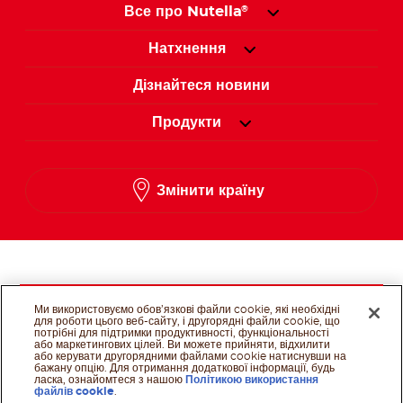
Все про Nutella
®
Натхнення
Дізнайтеся новини
Продукти
Змінити країну
Слідкуйте за нами в
Ми використовуємо обов’язкові файли cookie, які необхідні
для роботи цього веб-сайту, і другорядні файли cookie, що
потрібні для підтримки продуктивності, функціональності
Слідкуйте за нами в 
Слідкуйте за нам
Слідкуйте за 
або маркетингових цілей. Ви можете прийняти, відхилити
або керувати другорядними файлами cookie натиснувши на
бажану опцію. Для отримання додаткової інформації, будь
@Ferrero 2025 All rights reserved.
Cookie Policy
Terms of Use
Technical
ласка, ознайомтеся з нашою
Політикою використання
Requirements
Privacy Policy
файлів cookie
.