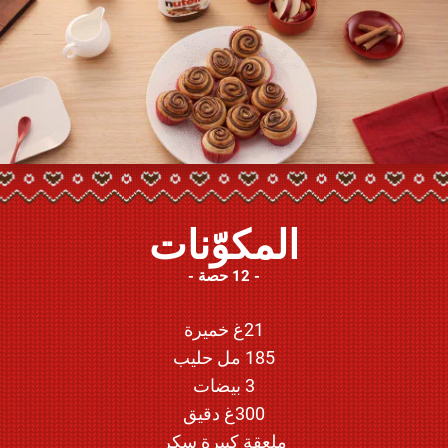
المكوّنات
12 حصة
21غ خميرة
185 مل حليب
3 بيضات
300غ دقيق
ملعقة كبيرة سكر