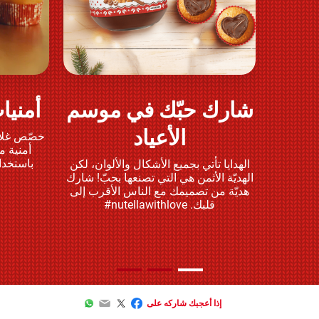
شارك حبّك في موسم
أمنيات 
العب وشارك
الأعياد
أمنية م
باستخدا
الهدايا تأتي بجميع الأشكال والألوان، لكن
الهديّة الأثمن هي التي تصنعها بحبّ! شارك
هديّة من تصميمك مع الناس الأقرب إلى
قلبك. nutellawithlove#
WhatsApp
Email
Twitter
Facebook
إذا أعجبك شاركه على