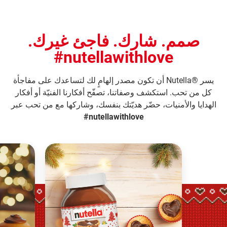
صمم. شارك. فاجئ غيرك.
nutellawithlove#
يسر ®Nutella أن تكون مصدر إلهامٍ لك لتساعدك على مفاجأة
كل من تحب. استكشف وصفاتنا، تصفّح أفكارنا الفنيّة أو أفكار
الهدايا والأمنيات، حضّر هديّتك بنفسك، وشاركها مع من تحب عبر
nutellawithlove#