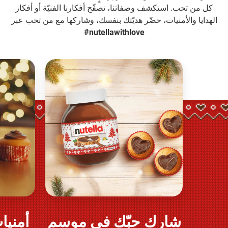
كل من تحب. استكشف وصفاتنا، تصفّح أفكارنا الفنيّة أو أفكار
الهدايا والأمنيات، حضّر هديّتك بنفسك، وشاركها مع من تحب عبر
nutellawithlove#
شارك حبّك في موسم
أمنيات 
العب وشارك