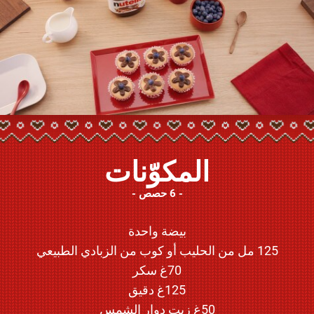
المكوّنات
6 حصص
بيضة واحدة
125 مل من الحليب أو كوب من الزبادي الطبيعي
70غ سكر
125غ دقيق
50غ زيت دوار الشمس