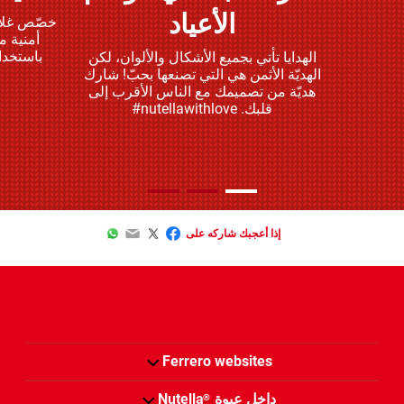
الأعياد
أمنية م
باستخدا
الهدايا تأتي بجميع الأشكال والألوان، لكن
الهديّة الأثمن هي التي تصنعها بحبّ! شارك
هديّة من تصميمك مع الناس الأقرب إلى
قلبك. nutellawithlove#
WhatsApp
Email
Twitter
Facebook
إذا أعجبك شاركه على
Ferrero websites
داخل عبوة
Nutella
®