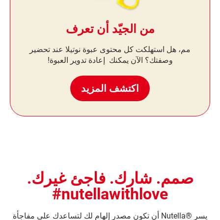
من الجيّد أن تعرف
مم، هل استهلكت كل محتوى عبوة نوتيلا عند تحضير
وصفتك؟ الآن يمكنك إعادة تدوير العبوة!
اكتشف المزيد
صمم. شارك. فاجئ غيرك.
nutellawithlove#
يسر ®Nutella أن تكون مصدر إلهامٍ لك لتساعدك على مفاجأة