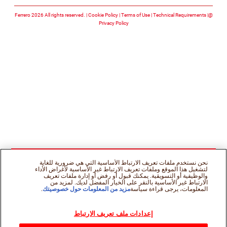
تابعنا على facebook
تابعنا على instagram
تابعنا على youtube
Cookie Policy
Terms of Use
Technical Requirements
@Ferrero 2026 All rights reserved.
Privacy Policy
نحن نستخدم ملفات تعريف الارتباط الأساسية التي هي ضرورية للغاية
لتشغيل هذا الموقع وملفات تعريف الارتباط غير الأساسية لأغراض الأداء
والوظيفية أو التسويقية. يمكنك قبول أو رفض أو إدارة ملفات تعريف
الارتباط غير الأساسية بالنقر على الخيار المفضل لديك. لمزيد من
المعلومات، يرجى قراءة سياسة
مزيد من المعلومات حول خصوصيتك
.
إعدادات ملف تعريف الارتباط