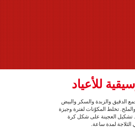
قية للأعياد
مع الدقيق والزبدة والسكر والبيض
 والملح. تخلط المكوّنات لفترة وجيزة
ا. تشكيل العجينة على شكل كرة
 الثلاجة لمدة ساعة.