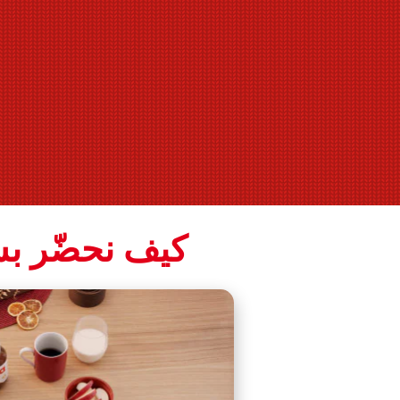
كيف نحضّر بس