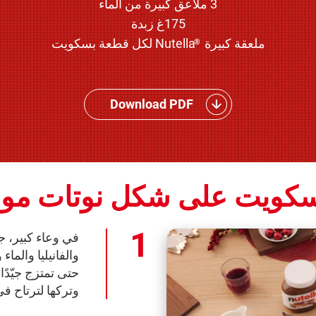
3 ملاعق كبيرة من الماء
175غ زبدة
ملعقة كبيرة
Nutella لكل قطعة بسكويت
®
Download PDF
كويت على شكل نوتات موسي
في وعاء كبير، ج
والفانيليا والماء
حتى تمتزج جيّدً
وتركها لترتاح في