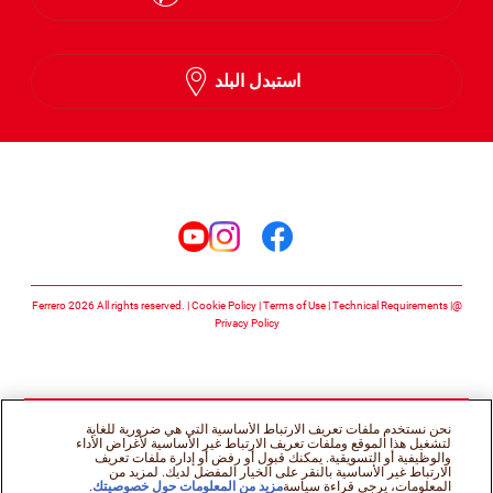
English
استبدل البلد
Arabic
تابعنا على
تابعنا على facebook
تابعنا على instagram
تابعنا على youtube
Cookie Policy
Terms of Use
Technical Requirements
@Ferrero 2026 All rights reserved.
Privacy Policy
نحن نستخدم ملفات تعريف الارتباط الأساسية التي هي ضرورية للغاية
لتشغيل هذا الموقع وملفات تعريف الارتباط غير الأساسية لأغراض الأداء
والوظيفية أو التسويقية. يمكنك قبول أو رفض أو إدارة ملفات تعريف
الارتباط غير الأساسية بالنقر على الخيار المفضل لديك. لمزيد من
المعلومات، يرجى قراءة سياسة
مزيد من المعلومات حول خصوصيتك
.