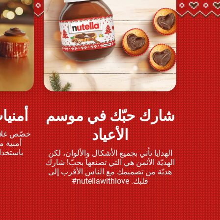
شارك حبّك في موسم
أمنيات 
العب وشارك
الأعياد
أمنية م
باستخدا
الهدايا تأتي بجميع الأشكال والألوان، لكن
الهديّة الأثمن هي التي تصنعها بحبّ! شارك
هديّة من تصميمك مع الناس الأقرب إلى
قلبك. nutellawithlove#