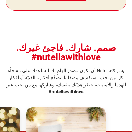
صمم. شارك. فاجئ غيرك.
nutellawithlove#
يسر ®Nutella أن تكون مصدر إلهامٍ لك لتساعدك على مفاجأة
كل من تحب. استكشف وصفاتنا، تصفّح أفكارنا الفنيّة أو أفكار
الهدايا والأمنيات، حضّر هديّتك بنفسك، وشاركها مع من تحب عبر
nutellawithlove#