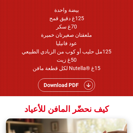
بيضة واحدة
125غ دقيق قمح
70غ سكر
ملعقتان صغيرتان خميرة
عود فانيليا
125مل حليب أو كوب من الزبادي الطبيعي
50غ زيت
15غ ®Nutella لكل قطعة مافن
Download PDF
كيف نحضّر المافن للأعياد