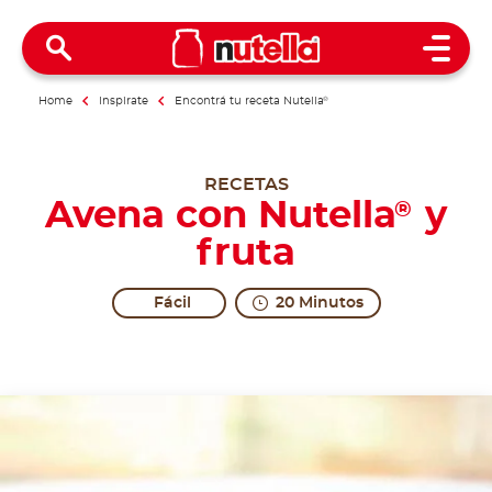
Open 
Home
Inspirate
Encontrá tu receta Nutella
®
RECETAS
Avena con Nutella
y
®
fruta
Fácil
20 Minutos