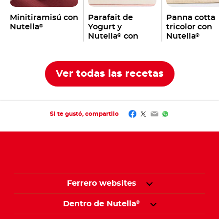
Minitiramisú con
Parafait de
Panna cotta
Nutella
Yogurt y
tricolor con
®
Nutella
con
Nutella
®
®
granola
Ver todas las recetas
Facebook
Twitter
Email
WhatsApp
Si te gustó, compartilo
Ferrero websites
Dentro de Nutella
®