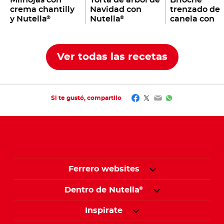
crema chantilly
Navidad con
trenzado de
y Nutella
Nutella
canela con
®
®
Nutella
®
Ver todas las recetas
Facebook
Twitter
Email
WhatsApp
Si te gustó, compartilo
Ferrero websites
Dentro de Nutella
®
Inspirate