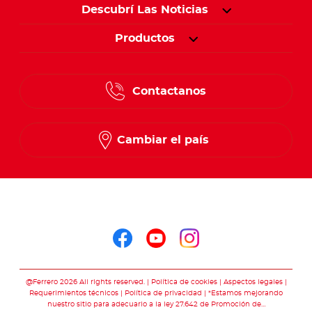
Descubrí Las Noticias
Productos
Contactanos
Cambiar el país
Seguinos en
Seguinos en facebo
Seguinos en you
Seguinos en 
@Ferrero 2026 All rights reserved.
Política de cookies
Aspectos legales
Requerimientos técnicos
Política de privacidad
*Estamos mejorando
nuestro sitio para adecuarlo a la ley 27.642 de Promoción de…