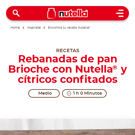
Open 
Home
Inspirate
Encontrá tu receta Nutella
®
RECETAS
Rebanadas de pan
Brioche con Nutella
y
®
cítricos confitados
Medio
1 h 0 Minutos
Real excitement for everybody.
When the French tradition meets the tradition of 