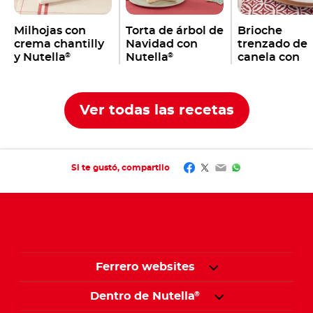
Milhojas con
Torta de árbol de
Brioche
crema chantilly
Navidad con
trenzado de
y Nutella
Nutella
canela con
®
®
Nutella
®
Ver todas las recetas
Facebook
Twitter
Email
WhatsApp
Si te gustó, compartilo
Ferrero websites
Dentro de Nutella
®