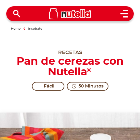
Open 
Home
Inspirate
RECETAS
Pan de cerezas con
Nutella
®
Fácil
50 Minutos
The excitement is served.
Plum Cake normally refers to a plum-based cake fro