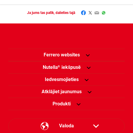
Facebook
Twitter
Email
WhatsApp
Ja jums tas patīk, dalieties tajā
Ferrero websites
Nutella
iekšpusē
®
Iedvesmojieties
Atklājiet jaunumus
Produkti
Valoda