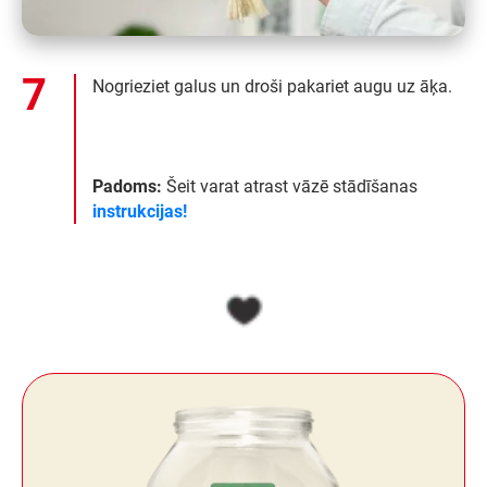
Nogrieziet galus un droši pakariet augu uz āķa.
Padoms:
Šeit varat atrast vāzē stādīšanas
instrukcijas!