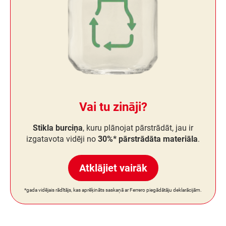
Vai tu zināji?
Stikla burciņa
, kuru plānojat pārstrādāt, jau ir
izgatavota vidēji no
30%* pārstrādāta materiāla
.
Atklājiet vairāk
*gada vidējais rādītājs, kas aprēķināts saskaņā ar Ferrero piegādātāju deklarācijām.