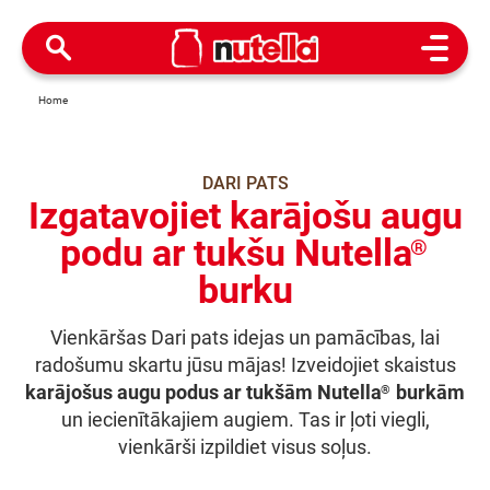
Open M
Home
DARI PATS
Izgatavojiet karājošu augu
podu ar tukšu Nutella
®
burku
Vienkāršas Dari pats idejas un pamācības, lai
radošumu skartu jūsu mājas! Izveidojiet skaistus
karājošus augu podus ar tukšām Nutella
burkām
®
un iecienītākajiem augiem. Tas ir ļoti viegli,
vienkārši izpildiet visus soļus.