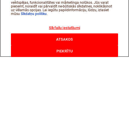
veiktspējas, funkcionalitātes vai mārketinga nolūkos. Jūs varat
pieņemt, noraidīt vai pārvaldīt ne-būtiskās sīkdatnes, noklikšķinot
uz vēlamās opcijas. Lai iegūtu papildinformāciju, lūdzu, izlasiet
mūsu
Sīkdatņu politiku
.
Sīkfailu iestatījumi
ATSAKOS
PIEKRĪTU