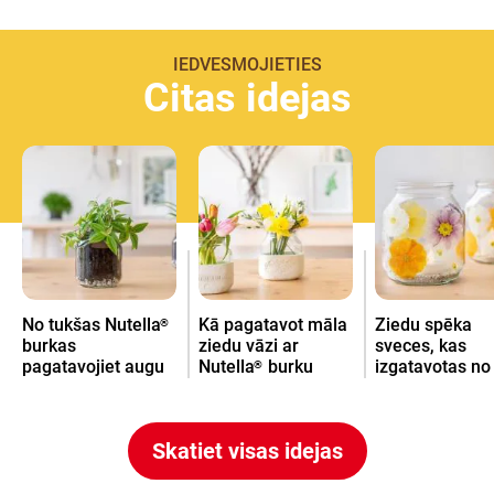
IEDVESMOJIETIES
Citas idejas
No tukšas Nutella
Kā pagatavot māla
Ziedu spēka
®
burkas
ziedu vāzi ar
sveces, kas
pagatavojiet augu
Nutella
burku
izgatavotas no
®
burku
Nutella
burk
®
Skatiet visas idejas