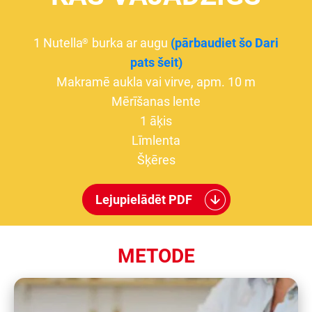
1 Nutella
burka ar augu
(pārbaudiet šo Dari
®
pats šeit)
Makramē aukla vai virve, apm. 10 m
Mērīšanas lente
1 āķis
Līmlenta
Šķēres
Lejupielādēt PDF
METODE