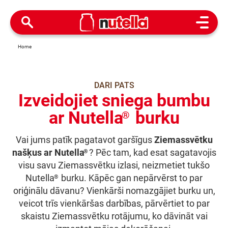
Open M
Home
DARI PATS
Izveidojiet sniega bumbu
ar Nutella
burku
®
Vai jums patīk pagatavot garšīgus
Ziemassvētku
našķus ar Nutella
? Pēc tam, kad esat sagatavojis
®
visu savu Ziemassvētku izlasi, neizmetiet tukšo
Nutella
burku. Kāpēc gan nepārvērst to par
®
oriģinālu dāvanu? Vienkārši nomazgājiet burku un,
veicot trīs vienkāršas darbības, pārvērtiet to par
skaistu Ziemassvētku rotājumu, ko dāvināt vai