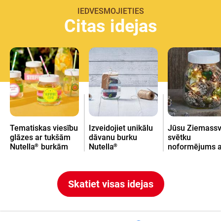
IEDVESMOJIETIES
Citas idejas
Tematiskas viesību
Izveidojiet unikālu
Jūsu Ziemassv
glāzes ar tukšām
dāvanu burku
svētku
Nutella
burkām
Nutella
noformējums a
®
®
tukšu Nutella
®
burku
Skatiet visas idejas