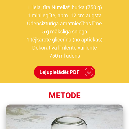
1 liela, tīra Nutella
burka (750 g)
®
1 mini eglīte, apm. 12 cm augsta
Ūdensizturīga amatniecības līme
5 g mākslīga sniega
1 tējkarote glicerīna (no aptiekas)
Dekoratīva līmlente vai lente
750 ml ūdens
Lejupielādēt PDF
METODE