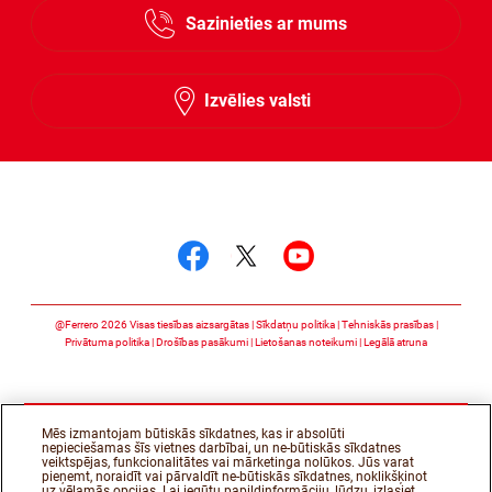
Sazinieties ar mums
Lithuanian
Latvian
Izvēlies valsti
Follow us on
Follow us on facebook
Follow us on twitte
Follow us on y
@Ferrero 2026 Visas tiesības aizsargātas
Sīkdatņu politika
Tehniskās prasības
Privātuma politika
Drošības pasākumi
Lietošanas noteikumi
Legālā atruna
Mēs izmantojam būtiskās sīkdatnes, kas ir absolūti
nepieciešamas šīs vietnes darbībai, un ne-būtiskās sīkdatnes
veiktspējas, funkcionalitātes vai mārketinga nolūkos. Jūs varat
pieņemt, noraidīt vai pārvaldīt ne-būtiskās sīkdatnes, noklikšķinot
uz vēlamās opcijas. Lai iegūtu papildinformāciju, lūdzu, izlasiet