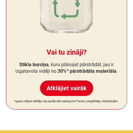
Vai tu zināji?
Stikla burciņa
, kuru plānojat pārstrādāt, jau ir
izgatavota vidēji no
30%* pārstrādāta materiāla
.
Atklājiet vairāk
*gada vidējais rādītājs, kas aprēķināts saskaņā ar Ferrero piegādātāju deklarācijām.