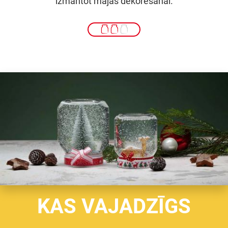
izmantot mājas dekorēšanai.
KAS VAJADZĪGS