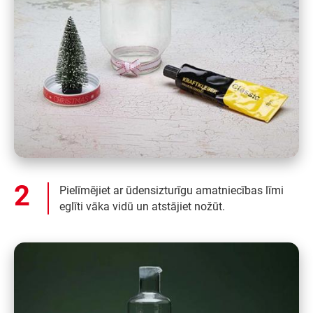
Pielīmējiet ar ūdensizturīgu amatniecības līmi
eglīti vāka vidū un atstājiet nožūt.