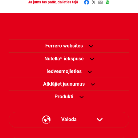
Facebook
Twitter
Email
WhatsApp
Ja jums tas patīk, dalieties tajā
Ferrero websites
Nutella
iekšpusē
®
Iedvesmojieties
Atklājiet jaunumus
Produkti
Valoda
Estonian