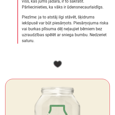
viss, kas jums jādara, ir to sakratīt.
Pārliecinieties, ka vāks ir ūdensnecaurlaidīgs.
Piezīme: ja to atstāj ilgi stāvēt, šķidrums
iekšpusē var būt piesārņots. Piesārņojuma riska
vai burkas plīsuma dēļ neļaujiet bērniem bez
uzraudzības spēlēt ar sniega bumbu. Nedzeriet
saturu.