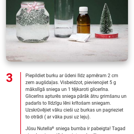
Piepildiet burku ar ūdeni līdz apmēram 2 cm
zem augšdaļas. Visbeidzot, pievienojiet 5 g
mākslīgā sniega un 1 tējkaroti glicerīna.
Glicerīns apturēs sniega pārāk ātru grimšanu un
padarīs to līdzīgu lēni krītošam sniegam.
Uzskrūvējiet vāku cieši uz burkas un pagrieziet
to otrādi ( ar vāka pusi uz leju).
Jūsu Nutella
sniega bumba ir pabeigta! Tagad
®