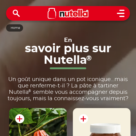
Open 
Home
En
savoir
plus
sur
Nutella
®
Un goût unique dans un pot iconique…mais
que renferme-t-il ? La pâte à tartiner
®
Nutella
semble vous accompagner depuis
toujours, mais la connaissez-vous vraiment?