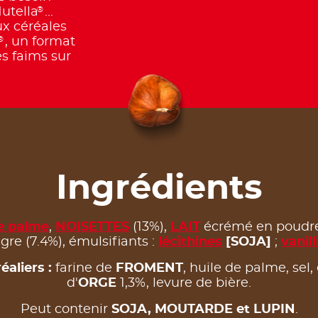
®
utella
...
ux céréales
®
, un format
es faims sur
Ingrédients
de palme
,
NOISETTES
(13%),
LAIT
écrémé en poudre
gre (7.4%), émulsifiants :
lécithines
[SOJA]
;
vanill
aliers ​:
farine de
FROMENT
, huile de palme, sel,
d'
ORGE
1,3%, levure de bière.
Peut contenir
SOJA, MOUTARDE et LUPIN
.