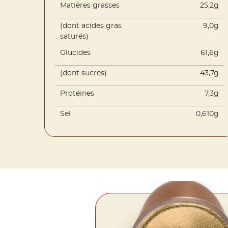
Matières grasses
25,2g
(dont acides gras
9,0g
saturés)
Glucides
61,6g
(dont sucres)
43,7g
Protéines
7,3g
Sel
0,610g