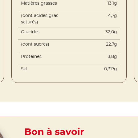
Matières grasses
13,1g
(dont acides gras
4,7g
saturés)
Glucides
32,0g
(dont sucres)
22,7g
Protéines
3,8g
Sel
0,317g
Bon à savoir