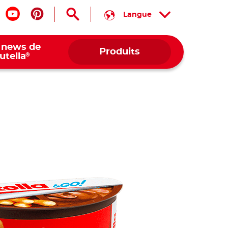
Langue
is nous sur facebook
Suis nous sur youtube
Suis nous sur pinterest
 news de
Produits
®
utella