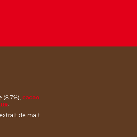
 (8.7%),
cacao
ine
.
 extrait de malt