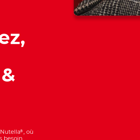
ez,
&
®
 Nutella
, où
as besoin