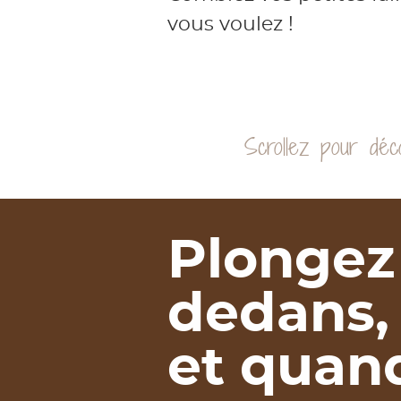
vous voulez !
Plongez
dedans,
et quan