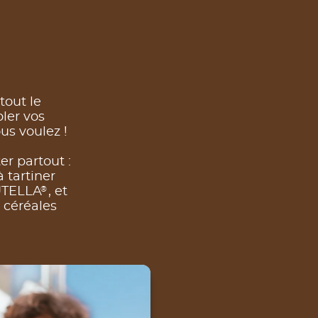
tout le
ler vos
us voulez !
r partout :
à tartiner
®
NUTELLA
, et
 céréales