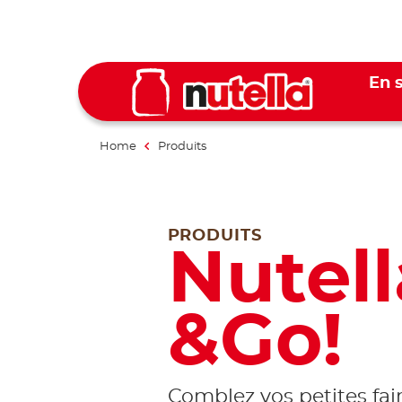
En s
Home
Produits
PRODUITS
Nutell
&Go!
Comblez vos petites fa