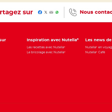
rtagez sur
Nous contac
Facebook
Twitter
Email
WhatsApp
sur
Inspiration avec Nutella
Les news de
®
Les recettes avec Nutella
Nutella
en voyag
®
®
Le bricolage avec Nutella
Nutella
Café
®
®