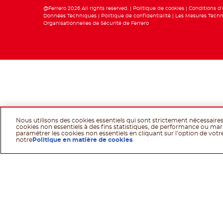
@Ferrero 2026 All rights reserved.
Politique de cookies
Conditions d’u
Données Techniques
Politique de confidentialité
Les Mesures Techn
Organisationnelles de Sécurité de Ferrero
Nous utilisons des cookies essentiels qui sont strictement nécessair
cookies non essentiels à des fins statistiques, de performance ou ma
paramétrer les cookies non essentiels en cliquant sur l’option de votre 
notre
Politique en matière de cookies
.