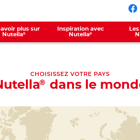
Su
avoir plus sur
Inspiration avec
Les
®
®
Nutella
Nutella
N
CHOISISSEZ VOTRE PAYS
Nutella
dans le mond
®