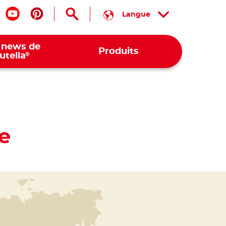
Langue
is nous sur facebook
Suis nous sur youtube
Suis nous sur pinterest
 news de
Produits
®
utella
e