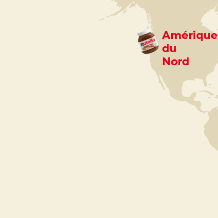
Amérique
du
Nord