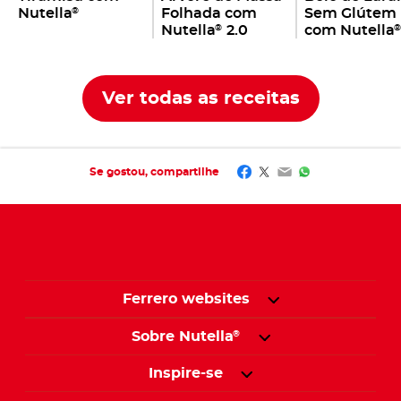
Nutella
Folhada com
Sem Glútem
®
Nutella
2.0
com Nutella
®
Ver todas as receitas
Facebook
Twitter
Email
WhatsApp
Se gostou, compartilhe​
Ferrero websites
Sobre Nutella
®
Inspire-se