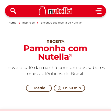
Open 
Home
Inspire-se
Encontre sua receita de Nutella
®
RECEITA
Pamonha com
Nutella
®
Inove o café da manhã com um dos sabores
mais autênticos do Brasil.
Médio
1 h 30 min