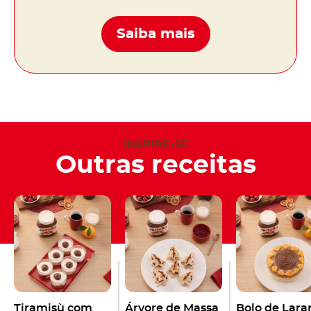
Saiba mais
INSPIRE-SE
Outras receitas
Tiramisù com
Árvore de Massa
Bolo de Lara