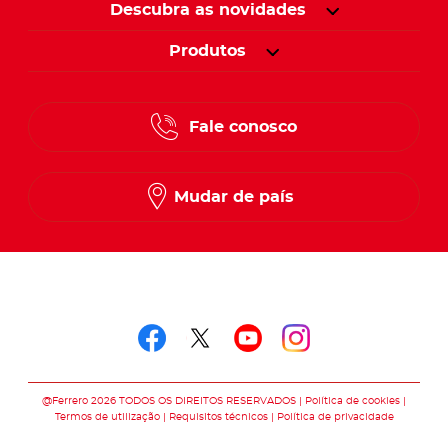
Descubra as novidades
Produtos
Fale conosco
Mudar de país
Siga-nos em
Siga-nos em faceboo
Siga-nos em twitt
Siga-nos em y
Siga-nos e
@Ferrero 2026 TODOS OS DIREITOS RESERVADOS
Política de cookies
Termos de utilização
Requisitos técnicos
Política de privacidade