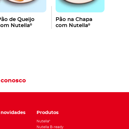
Pão de Queijo
Pão na Chapa
®
®
com Nutella
com Nutella
 conosco
 novidades
Produtos
Nutella
®
Nutella B-ready