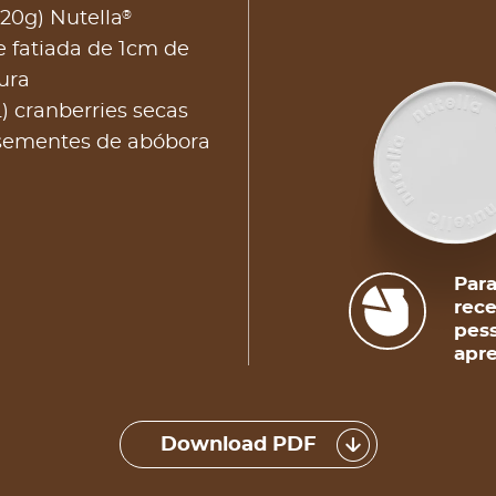
®
(20g) Nutella
 fatiada de 1cm de
ura
) cranberries secas
 sementes de abóbora
Para
rece
pess
apre
Download PDF