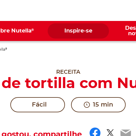
Des
®
bre Nutella
Inspire-se
no
lla
®
RECEITA
 de tortilla com Nu
Fácil
15 min
Facebo
Twitt
Em
 gostou, compartilhe​