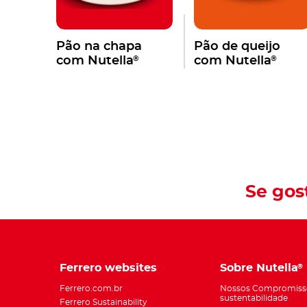
Pão na chapa
Pão de queijo
®
®
com Nutella
com Nutella
Se gos
Ferrero websites
Sobre Nutella
®
Ferrero.com.br
Nossos Compromiss
sustentabilidade
Ferrero Sustainability