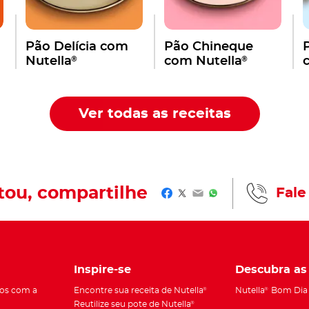
Pão Delícia com
Pão Chineque
®
®
Nutella​
com Nutella
Ver todas as receitas
tou, compartilhe​
Fale
Facebook
Twitter
Email
WhatsApp
Inspire-se
Descubra as
os com a
Encontre sua receita de Nutella
Nutella
Bom Dia
®
®
Reutilize seu pote de Nutella
®