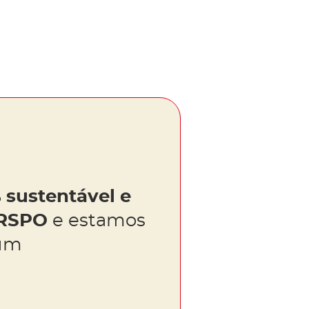
 sustentável e
a RSPO
e estamos
um