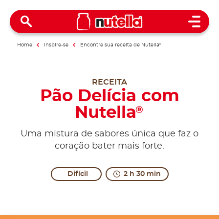
Open 
Home
Inspire-se
Encontre sua receita de Nutella
®
RECEITA
Pão Delícia com
Nutella​
®
Uma mistura de sabores única que faz o
coração bater mais forte.
Difícil
2 h 30 min