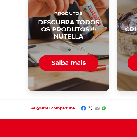
PRODUTOS
DESCUBRA TODOS
OS PRODUTOS ®
CR
NUTELLA
Saiba mais
Facebook
Twitter
Email
WhatsApp
Se gostou, compartilhe​