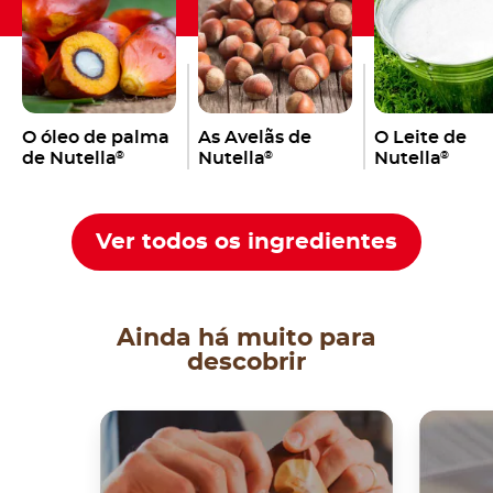
O óleo de palma
As Avelãs de
O Leite de
de Nutella
Nutella
Nutella
®
®
®
Ver todos os ingredientes
Ainda há muito para
descobrir