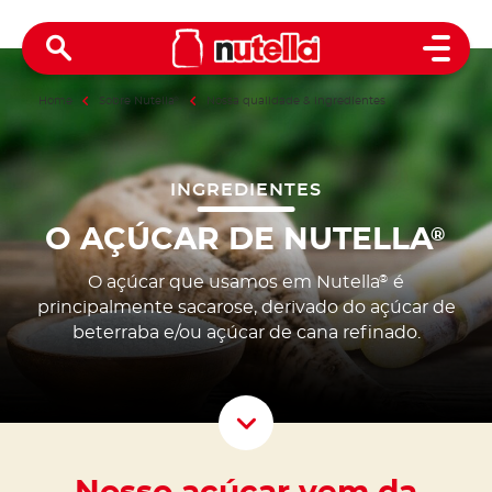
Open 
Home
Sobre Nutella
®
Nossa qualidade & ingredientes
INGREDIENTES
O AÇÚCAR DE NUTELLA
®
O açúcar que usamos em Nutella
é
®
principalmente sacarose, derivado do açúcar de
beterraba e/ou açúcar de cana refinado.
Scroll D