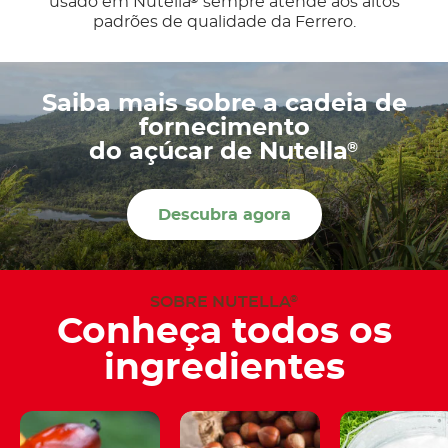
usado em Nutella
sempre atende aos altos
padrões de qualidade da Ferrero.
Saiba mais sobre a cadeia de
fornecimento
®
do açúcar de Nutella
Descubra agora
SOBRE NUTELLA
®
Conheça todos os
ingredientes