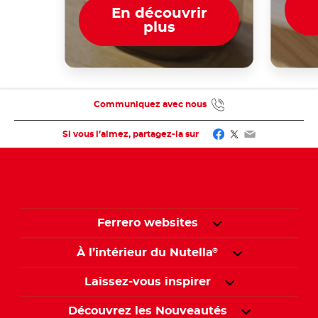
En découvrir
plus
Communiquez avec nous
Facebook
Twitter
Email
Si vous l’aimez, partagez-la sur
Ferrero websites
À l’intérieur du Nutella
®
Laissez-vous inspirer
Découvrez les Nouveautés