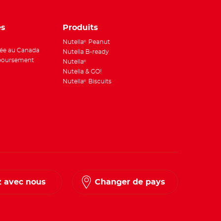
es
Produits
Nutella
Peanut
®
ée au Canada
Nutella B-ready
boursement
Nutella
®
Nutella & GO!
Nutella
Biscuits
®
 avec nous
Changer de pays