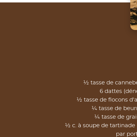
½ tasse de canneb
6 dattes (dén
½ tasse de flocons d'
¼ tasse de beu
¼ tasse de grai
½ c. à soupe de tartinade 
par por