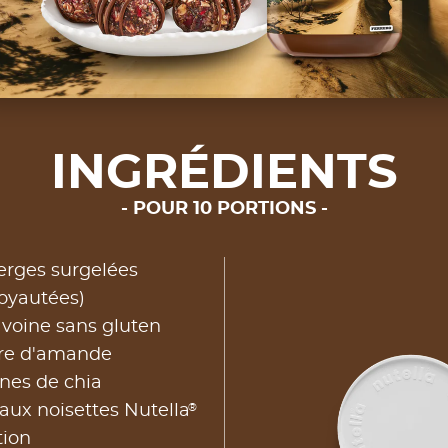
INGRÉDIENTS
POUR 10 PORTIONS
erges surgelées
oyautées)
avoine sans gluten
rre d'amande
nes de chia
®
aux noisettes Nutella
tion