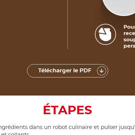
Pour
rece
soup
per
Télécharger le PDF
ÉTAPES
ingrédients dans un robot culinaire et pulser jusqu
et collants.