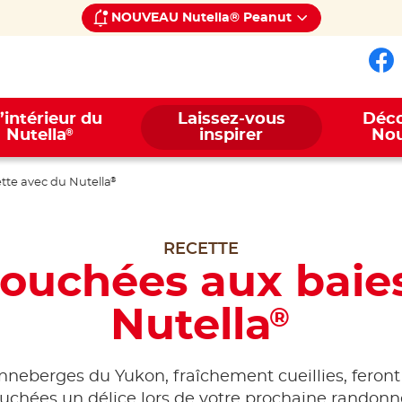
NOUVEAU Nutella® Peanut
Su
l’intérieur du
Laissez-vous
Déco
®
Nutella
inspirer
Nou
ette avec du Nutella
®
RECETTE
bouchées aux baie
Nutella
®
nneberges du Yukon, fraîchement cueillies, feront
uchées un délice lors de votre prochaine randonn