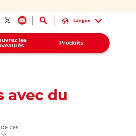
Langue
ivez-nous sur facebook
Suivez-nous sur twitter
Suivez-nous sur youtube
uvrez les
Produits
veautés
s avec du
 de ces
ée.