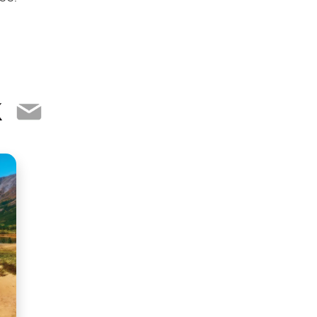
ebook
witter
Email