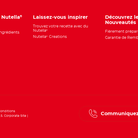
u Nutella
Laissez-vous inspirer
Découvrez l
®
Nouveautés
Trouvez votre recette avec du
Nutella
®
Fièrement prépar
ingrédients
Nutella
Creations
®
Garantie de Rem
onditions
Communiquez
.S. Corporate Site