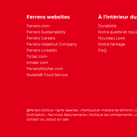
Ferrero websites
À l’intérieur d
Ferrero.com
Durabilité
Ferrero Sustainability
Notre qualité et nos 
Ferrero Careers
Nouveau Look
Ferrero Hazelnut Company
Notre héritage
Ferrero Linkedin
FAQ
Tictac.com
Kinder.com
FerreroRocher.com
Nutella® Food Service
@Ferrero 2026 All rights reserved.
Politique en matière de témoins
C
D'utilisation
Technical Requirements
Politique de confidentialité
U
Contact Us
About our ads