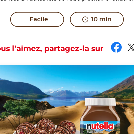
Facile
10 min
Fac
T
ous l’aimez, partagez-la sur