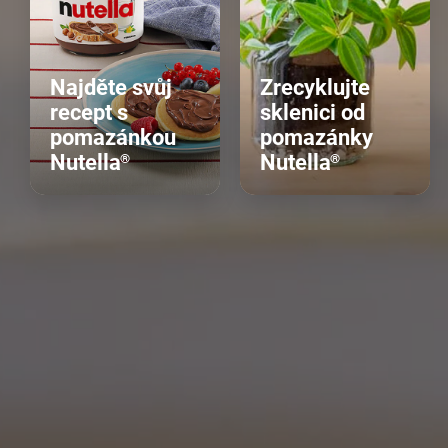
Najděte svůj
Zrecyklujte
recept s
sklenici od
pomazánkou
pomazánky
Nutella
Nutella
®
®