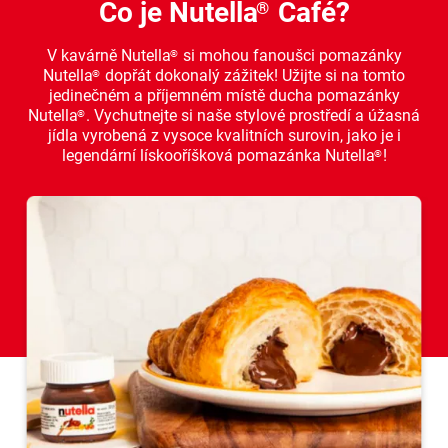
Co je Nutella
Café?
®
V kavárně Nutella
si mohou fanoušci pomazánky
®
Nutella
dopřát dokonalý zážitek! Užijte si na tomto
®
jedinečném a příjemném místě ducha pomazánky
Nutella
. Vychutnejte si naše stylové prostředí a úžasná
®
jídla vyrobená z vysoce kvalitních surovin, jako je i
legendární lískooříšková pomazánka Nutella
!
®