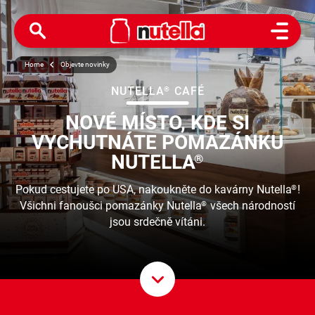
Open M
Home
Objevte novinky
NUTELLA
CAFÉ
®
NOVÉ MÍSTO, KDE SI
VYCHUTNÁTE POMAZÁNKU
NUTELLA
®
Pokud cestujete po USA, nakoukněte do kavárny Nutella
!
®
Všichni fanoušci pomazánky Nutella
všech národností
®
jsou srdečně vítáni.
Scroll D