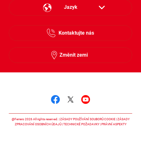
Jazyk
Česky
Kontaktujte nás
Slovensky
Změnit zemi
Sledujte nás
Sledujte nás facebook
Sledujte nás twitter
Sledujte nás y
@Ferrero 2026 All rights reserved.
ZÁSADY POUŽÍVÁNÍ SOUBORŮ COOKIE
ZÁSADY
ZPRACOVÁNÍ OSOBNÍCH ÚDAJŮ
TECHNICKÉ POŽADAVKY
PRÁVNÍ ASPEKTY