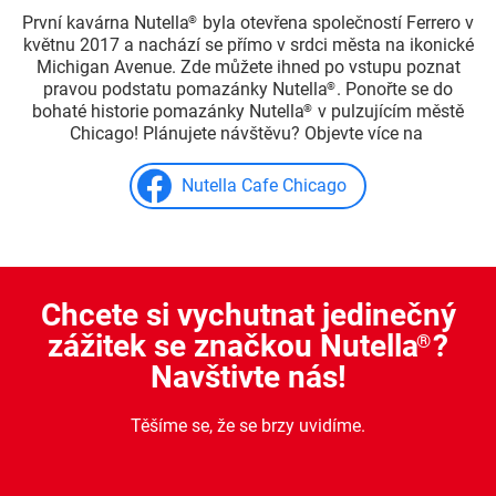
První kavárna Nutella
byla otevřena společností Ferrero v
®
květnu 2017 a nachází se přímo v srdci města na ikonické
Michigan Avenue. Zde můžete ihned po vstupu poznat
pravou podstatu pomazánky Nutella
. Ponořte se do
®
bohaté historie pomazánky Nutella
v pulzujícím městě
®
Chicago! Plánujete návštěvu? Objevte více na
Nutella Cafe Chicago
Chcete si vychutnat jedinečný
zážitek se značkou Nutella
?
®
Navštivte nás!
Těšíme se, že se brzy uvidíme.