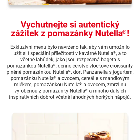
Vychutnejte si autentický
zážitek z pomazánky Nutella
!
®
Exkluzivní menu bylo navrženo tak, aby vám umožnilo
užít si i speciální příležitosti v kavárně Nutella
, a to
®
včetně lahůdek, jako jsou rozpečená bageta s
pomazánkou Nutella
, denně čerstvé vločkové croissanty
®
plněné pomazánkou Nutella
, dort Panzanella s jogurtem,
®
pomazánku Nutella
a ovocem, cereálie s mandlovým
®
mlékem, pomazánkou Nutella
a ovocem, zmrzlinu
®
vyrobenou z pomazánky Nutella
a mnoho dalších
®
inspirativních dobrot včetně lahodných horkých nápojů.