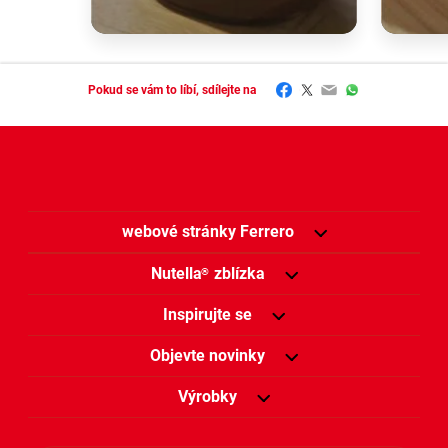
Facebook
Twitter
Email
WhatsApp
Pokud se vám to líbí, sdílejte na
webové stránky Ferrero
Nutella
zblízka
®
Inspirujte se
Objevte novinky
Výrobky