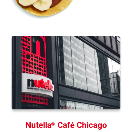
Nutella
Café Chicago
®