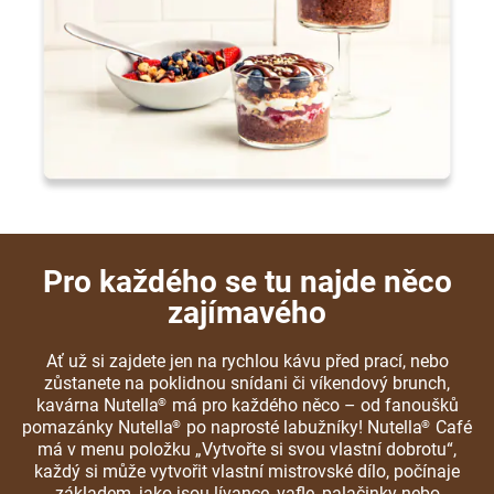
Pro každého se tu najde něco
zajímavého
Ať už si zajdete jen na rychlou kávu před prací, nebo
zůstanete na poklidnou snídani či víkendový brunch,
kavárna Nutella
má pro každého něco – od fanoušků
®
pomazánky Nutella
po naprosté labužníky! Nutella
Café
®
®
má v menu položku „Vytvořte si svou vlastní dobrotu“,
každý si může vytvořit vlastní mistrovské dílo, počínaje
základem, jako jsou lívance, vafle, palačinky nebo