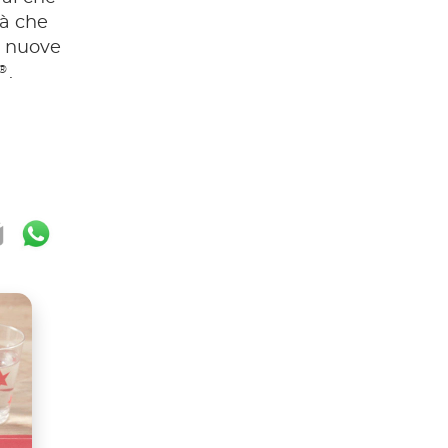
tà che
a nuove
®
.
ok
ter
mail
WhatsApp