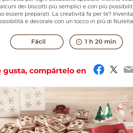
alcuni dei biscotti più semplici e con più possibili
o essere preparati. La creatività fa per te? Invent
ossibilità e decorale con un tocco in più di Nutella
Fácil
1 h 20 min
Facebo
Twit
E
e gusta, compártelo en