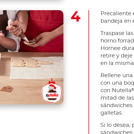
Precaliente 
bandeja en e
Traspase las
horno forrad
Hornee dura
retire y deje
en la misma
Rellene una
con una boq
®
con Nutella
mitad de las
sándwiches c
galletas.
Si lo desea,
sándwiches 