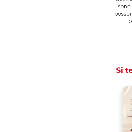
sono 
posson
p
Si t