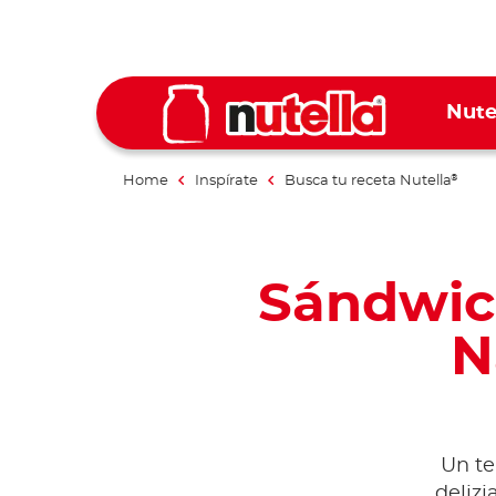
Nute
Home
Inspírate
Busca tu receta Nutella
®
Sándwich
N
Un te
delizi