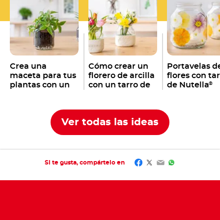
Crea una
Cómo crear un
Portavelas d
maceta para tus
florero de arcilla
flores con ta
plantas con un
con un tarro de
de Nutella
®
tarro vacío de
Nutella
®
Nutella
®
Ver todas las ideas
Facebook
Twitter
Email
WhatsApp
Si te gusta, compártelo en