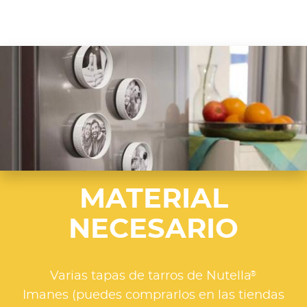
MATERIAL
NECESARIO
®
Varias tapas de tarros de Nutella
Imanes (puedes comprarlos en las tiendas