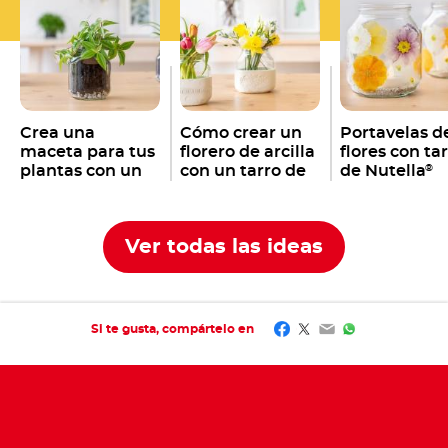
Crea una
Cómo crear un
Portavelas d
maceta para tus
florero de arcilla
flores con ta
plantas con un
con un tarro de
de Nutella
®
tarro vacío de
Nutella
®
Nutella
®
Ver todas las ideas
Facebook
Twitter
Email
WhatsApp
Si te gusta, compártelo en