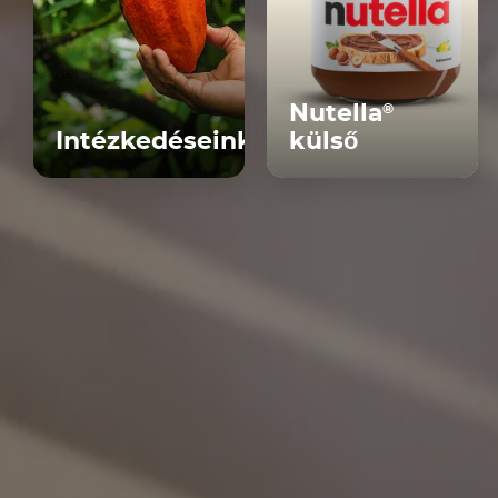
Nutella
®
Intézkedéseink
külső