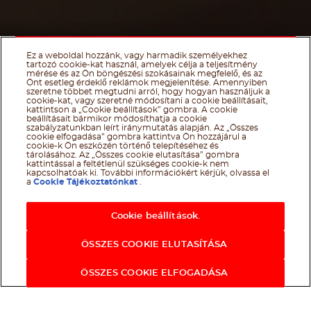
Ez a weboldal hozzánk, vagy harmadik személyekhez
tartozó cookie-kat használ, amelyek célja a teljesítmény
mérése és az Ön böngészési szokásainak megfelelő, és az
Önt esetleg érdeklő reklámok megjelenítése. Amennyiben
szeretne többet megtudni arról, hogy hogyan használjuk a
cookie-kat, vagy szeretné módosítani a cookie beállításait,
kattintson a „Cookie beállítások” gombra. A cookie
beállításait bármikor módosíthatja a cookie
szabályzatunkban leírt iránymutatás alapján. Az „Összes
cookie elfogadása” gombra kattintva Ön hozzájárul a
cookie-k Ön eszközén történő telepítéséhez és
tárolásához. Az „Összes cookie elutasítása” gombra
kattintással a feltétlenül szükséges cookie-k nem
kapcsolhatóak ki. További információkért kérjük, olvassa el
a
Cookie Tájékoztatónkat
.
Cookie beállítások.
ÖSSZES COOKIE ELUTASÍTÁSA
Scroll Dow
Facebook
Twitter
Email
WhatsApp
Ha tetszett, ossza meg
ÖSSZES COOKIE ELFOGADÁSA
®