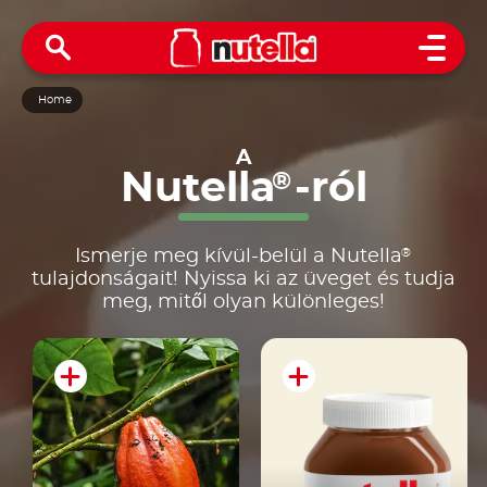
Open 
Home
A
Nutella
-ról
®
®
Ismerje meg kívül-belül a Nutella
tulajdonságait! Nyissa ki az üveget és tudja
meg, mitől olyan különleges!