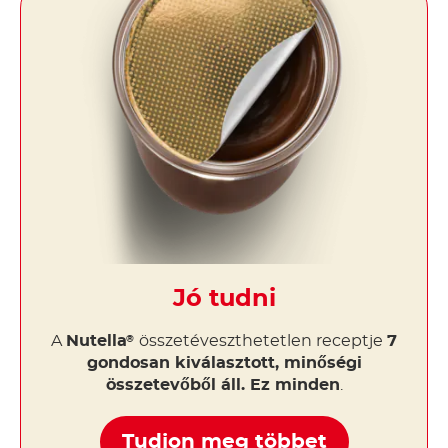
Jó tudni
A
Nutella
összetéveszthetetlen receptje
7
®
gondosan kiválasztott, minőségi
összetevőből áll. Ez minden
.
Tudjon meg többet