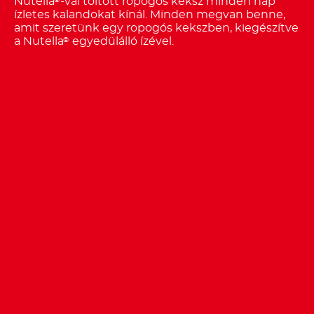
Nutella
-val töltött ropogós keksz minden nap
ízletes kalandokat kínál. Minden megvan benne,
amit szeretünk egy ropogós kekszben, kiegészítve
a Nutella
egyedülálló ízével.
®