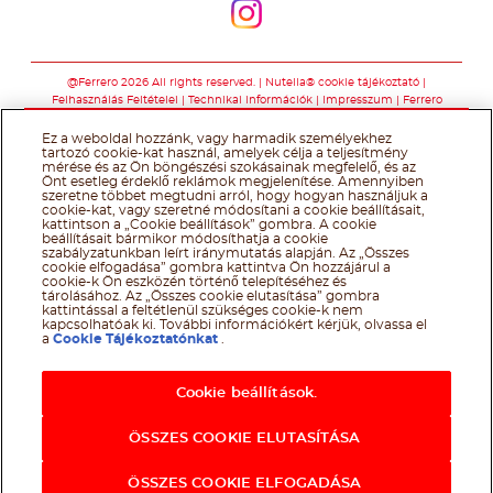
Kövessen minket
@Ferrero 2026 All rights reserved.
Nutella® cookie tájékoztató
Felhasználás Feltételei
Technikai információk
Impresszum
Ferrero
adatkezelési tájékoztató
Ez a weboldal hozzánk, vagy harmadik személyekhez
tartozó cookie-kat használ, amelyek célja a teljesítmény
mérése és az Ön böngészési szokásainak megfelelő, és az
Önt esetleg érdeklő reklámok megjelenítése. Amennyiben
szeretne többet megtudni arról, hogy hogyan használjuk a
cookie-kat, vagy szeretné módosítani a cookie beállításait,
kattintson a „Cookie beállítások” gombra. A cookie
beállításait bármikor módosíthatja a cookie
szabályzatunkban leírt iránymutatás alapján. Az „Összes
cookie elfogadása” gombra kattintva Ön hozzájárul a
cookie-k Ön eszközén történő telepítéséhez és
tárolásához. Az „Összes cookie elutasítása” gombra
kattintással a feltétlenül szükséges cookie-k nem
kapcsolhatóak ki. További információkért kérjük, olvassa el
a
Cookie Tájékoztatónkat
.
Cookie beállítások.
ÖSSZES COOKIE ELUTASÍTÁSA
ÖSSZES COOKIE ELFOGADÁSA