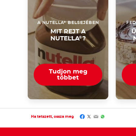
®
A NUTELLA
BELSEJÉBEN
FED
MIT REJT A
Ü
NUTELLA
®
?
Tudjon meg
többet
Facebook
Twitter
Email
WhatsApp
Ha tetszett, ossza meg