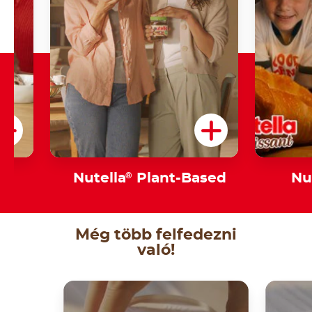
m
Nutella
®
Plant-Based
Nu
Még több felfedezni
való!