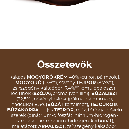
Összetevők
Kakaós
MOGYORÓKRÉM
40% (cukor, pálmaolaj,
MOGYORÓ
(13%**), sovány
TEJPOR
(8,7%**),
zsírszegény kakaópor (7,4%**), emulgeálószer:
lecitinek (
SZÓJA
), aroma (vanillin)),
BÚZALISZT
(32,5%), növényi zsírok (pálma, pálmamag),
nádcukor 8,5% (
BÚZÁT
tartalmaz),
TEJCUKOR
,
BÚZAKORPA
, teljes
TEJPOR
, méz, térfogatnövelő
szerek (dinátrium-difoszfát, nátrium-hidrogén-
karbonát, ammónium-hidrogén-karbonát),
malátázott
ÁRPALISZT
, zsírszegény kakaópor,