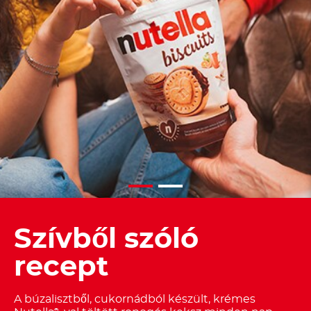
Szívből szóló
recept
A búzalisztből, cukornádból készült, krémes
®