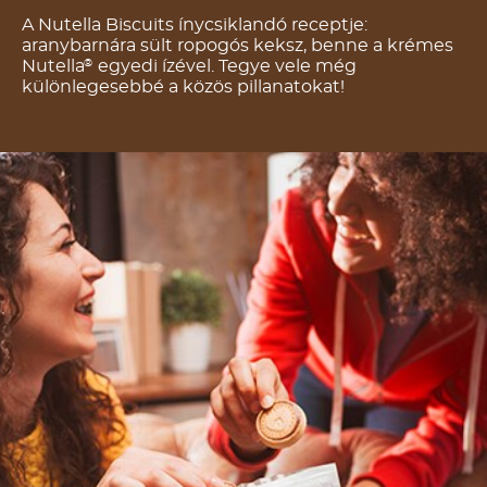
A Nutella Biscuits ínycsiklandó receptje:
aranybarnára sült ropogós keksz, benne a krémes
Nutella
egyedi ízével. Tegye vele még
®
különlegesebbé a közös pillanatokat!