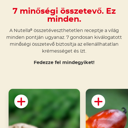
7 minőségi összetevő. Ez
minden.
A Nutella
összetéveszthetetlen receptje a világ
®
minden pontján ugyanaz. 7 gondosan kiválogatott
minőségi összetevő biztosítja az ellenállhatatlan
krémességet és ízt.
Fedezze fel mindegyiket!