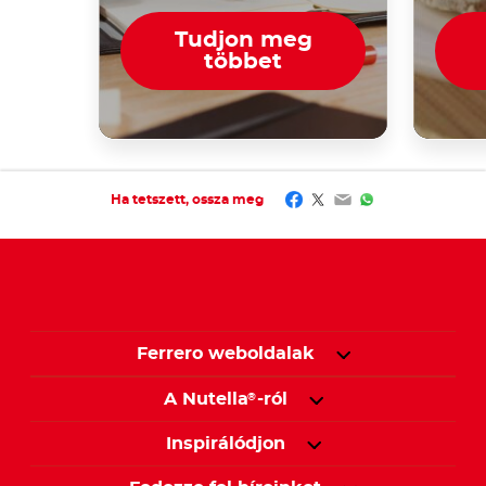
Tudjon meg
többet
Facebook
Twitter
Email
WhatsApp
Ha tetszett, ossza meg
Ferrero weboldalak
A Nutella
-ról
®
Inspirálódjon