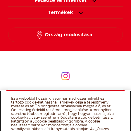
Fedezze fel híreinket
Termékek
Ország módosítása
Kövessen minket
Kövessen minket
@Ferrero 2026 All rights reserved.
Nutella® cookie tájékoztató
Ez a weboldal hozzánk, vagy harmadik személyekhez
Felhasználás Feltételei
Technikai információk
Impresszum
Ferrero
tartozó cookie-kat használ, amelyek célja a teljesítmény
adatkezelési tájékoztató
mérése és az Ön böngészési szokásainak megfelelő, és az
Önt esetleg érdeklő reklámok megjelenítése. Amennyiben
szeretne többet megtudni arról, hogy hogyan használjuk a
cookie-kat, vagy szeretné módosítani a cookie beállításait,
kattintson a „Cookie beállítások” gombra. A cookie
beállításait bármikor módosíthatja a cookie
szabályzatunkban leírt iránymutatás alapján. Az „Összes