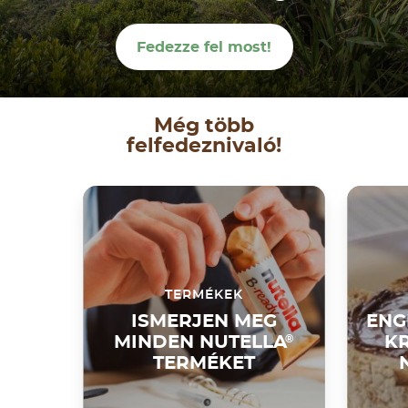
Fedezze fel most!
Még több
felfedeznivaló!
TERMÉKEK
ISMERJEN MEG
ENG
MINDEN NUTELLA
®
KR
TERMÉKET