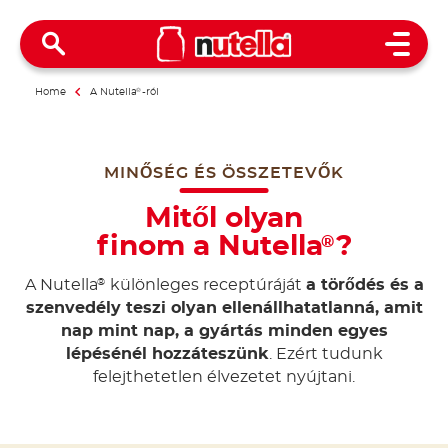
Open 
Home
A Nutella
®
-ról
MINŐSÉG ÉS ÖSSZETEVŐK
Mitől olyan
finom a Nutella
?
®
A Nutella
különleges receptúráját
a törődés és a
®
szenvedély teszi olyan ellenállhatatlanná, amit
nap mint nap, a gyártás minden egyes
lépésénél hozzáteszünk
. Ezért tudunk
felejthetetlen élvezetet nyújtani.