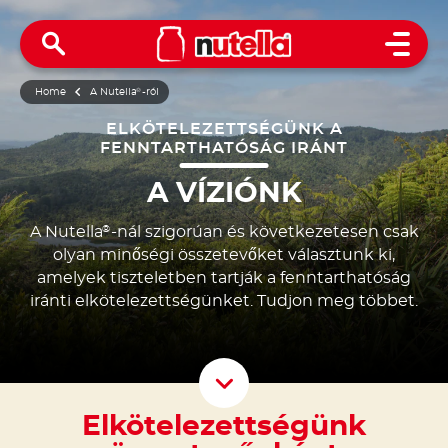
Open 
Home
A Nutella
®
-ról
ELKÖTELEZETTSÉGÜNK A
FENNTARTHATÓSÁG IRÁNT
A VÍZIÓNK
A Nutella
-nál szigorúan és következetesen csak
®
olyan minőségi összetevőket választunk ki,
amelyek tiszteletben tartják a fenntarthatóság
iránti elkötelezettségünket. Tudjon meg többet.
Scroll D
Elkötelezettségünk