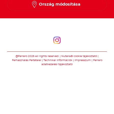
Ország módosítása
Kövessen minket
Kövessen minket
@Ferrero 2026 All rights reserved.
Nutella® cookie tájékoztató
Felhasználás Feltételei
Technikai információk
Impresszum
Ferrero
adatkezelési tájékoztató