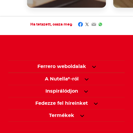
Facebook
Twitter
Email
WhatsApp
Ha tetszett, ossza meg
Ferrero weboldalak
A Nutella
-ról
®
Inspirálódjon
Fedezze fel híreinket
Termékek