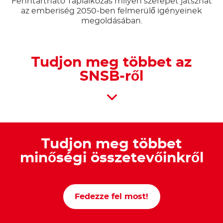
Fenntartható Táplálkozás milyen szerepet játszhat
az emberiség 2050-ben felmerülő igényeinek
megoldásában.
Tudjon meg többet az
SNSB-ről
Tudjon meg többet
minőségi összetevőinkről
Fedezze fel most!