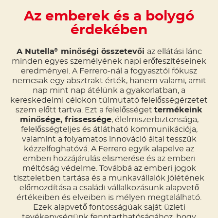
Az emberek és a bolygó
érdekében
A Nutella
minőségi összetevői
az ellátási lánc
®
minden egyes személyének napi erőfeszítéseinek
eredményei. A Ferrero-nál a fogyasztói fókusz
nemcsak egy absztrakt érték, hanem valami, amit
nap mint nap átélünk a gyakorlatban, a
kereskedelmi célokon túlmutató felelősségérzetet
szem előtt tartva. Ezt a felelősséget
termékeink
minősége, frissessége
, élelmiszerbiztonsága,
felelősségteljes és átlátható kommunikációja,
valamint a folyamatos innováció által tesszük
kézzelfoghatóvá. A Ferrero egyik alapelve az
emberi hozzájárulás elismerése és az emberi
méltóság védelme. Továbbá az emberi jogok
tiszteletben tartása és a munkavállalók jólétének
előmozdítása a családi vállalkozásunk alapvető
értékeiben és elveiben is mélyen megtalálható.
Ezek alapvető fontosságúak saját üzleti
tevékenységünk fenntarthatóságához, hogy