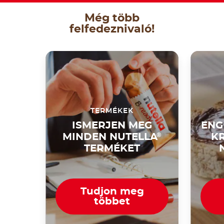
Még több
felfedeznivaló!
TERMÉKEK
ISMERJEN MEG
ENG
MINDEN NUTELLA
®
KR
TERMÉKET
Tudjon meg
többet