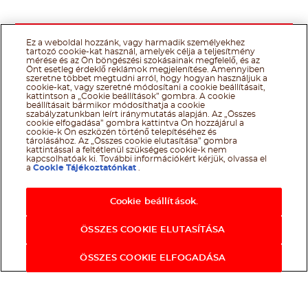
Ez a weboldal hozzánk, vagy harmadik személyekhez
tartozó cookie-kat használ, amelyek célja a teljesítmény
mérése és az Ön böngészési szokásainak megfelelő, és az
Önt esetleg érdeklő reklámok megjelenítése. Amennyiben
szeretne többet megtudni arról, hogy hogyan használjuk a
cookie-kat, vagy szeretné módosítani a cookie beállításait,
kattintson a „Cookie beállítások” gombra. A cookie
beállításait bármikor módosíthatja a cookie
szabályzatunkban leírt iránymutatás alapján. Az „Összes
cookie elfogadása” gombra kattintva Ön hozzájárul a
cookie-k Ön eszközén történő telepítéséhez és
tárolásához. Az „Összes cookie elutasítása” gombra
kattintással a feltétlenül szükséges cookie-k nem
kapcsolhatóak ki. További információkért kérjük, olvassa el
a
Cookie Tájékoztatónkat
.
Cookie beállítások.
ÖSSZES COOKIE ELUTASÍTÁSA
ÖSSZES COOKIE ELFOGADÁSA