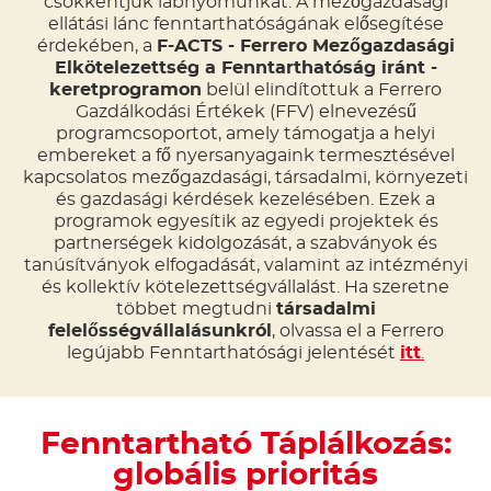
csökkentjük lábnyomunkat. A mezőgazdasági
ellátási lánc fenntarthatóságának elősegítése
érdekében, a
F-ACTS - Ferrero Mezőgazdasági
Elkötelezettség a Fenntarthatóság iránt -
keretprogramon
belül elindítottuk a Ferrero
Gazdálkodási Értékek (FFV) elnevezésű
programcsoportot, amely támogatja a helyi
embereket a fő nyersanyagaink termesztésével
kapcsolatos mezőgazdasági, társadalmi, környezeti
és gazdasági kérdések kezelésében. Ezek a
programok egyesítik az egyedi projektek és
partnerségek kidolgozását, a szabványok és
tanúsítványok elfogadását, valamint az intézményi
és kollektív kötelezettségvállalást. Ha szeretne
többet megtudni
társadalmi
felelősségvállalásunkról
, olvassa el a Ferrero
legújabb Fenntarthatósági jelentését
itt
.
Fenntartható Táplálkozás:
globális prioritás