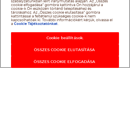
szabályzatunkban leírt iránymutatás alapján. Az „Összes
cookie elfogadása” gombra kattintva Ön hozzájárul a
cookie-k Ön eszközén történő telepítéséhez és
tárolásához. Az „Összes cookie elutasítása” gombra
kattintással a feltétlenül szükséges cookie-k nem
kapcsolhatóak ki. További információkért kérjük, olvassa el
a
Cookie Tájékoztatónkat
.
Cookie beállítások.
ÖSSZES COOKIE ELUTASÍTÁSA
ÖSSZES COOKIE ELFOGADÁSA