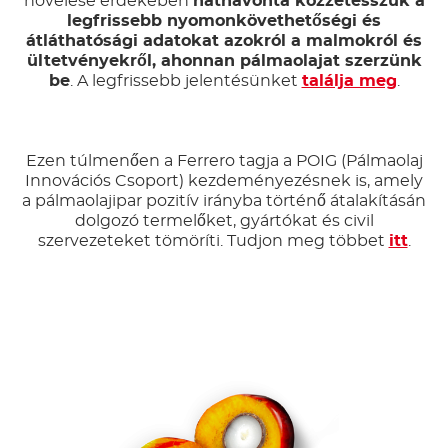
növelése érdekében
hathavonta közzétesszük a
legfrissebb nyomonkövethetőségi és
átláthatósági adatokat azokról a malmokról és
ültetvényekről, ahonnan pálmaolajat szerzünk
be
. A legfrissebb jelentésünket
találja meg
.
Ezen túlmenően a Ferrero tagja a POIG (Pálmaolaj
Innovációs Csoport) kezdeményezésnek is, amely
a pálmaolajipar pozitív irányba történő átalakításán
dolgozó termelőket, gyártókat és civil
szervezeteket tömöríti. Tudjon meg többet
itt
.