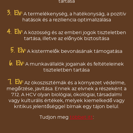
tartása
3. Elv:
A termelékenység, a hatékonyság, a pozitív
hatások és a reziliencia optimalizálása
4. Elv:
A közösség és az emberi jogok tiszteletben
tartása, illetve az előnyök biztosítása
5. Elv:
A kistermelők bevonásának támogatása
6. Elv:
A munkavállalók jogainak és feltételeinek
tiszteletben tartása
7. Elv:
Az ökoszisztémák és a környezet védelme,
megőrzése, javítása. Ennek az elvnek a részeként a
7.12. A HCV olyan biológiai, ökológiai, társadalmi
vagy kulturális értékek, melyek kiemelkedő vagy
kritikus jelentőséggel bírnak egy tájon belül.
Tudjon meg
többet itt
: