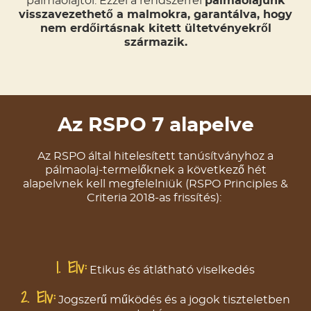
pálmaolajtól. Ezzel a rendszerrel
pálmaolajunk
visszavezethető a malmokra, garantálva, hogy
nem erdőirtásnak kitett ültetvényekről
származik.
Az RSPO 7 alapelve
Az RSPO által hitelesített tanúsítványhoz a
pálmaolaj-termelőknek a következő hét
alapelvnek kell megfelelniük (RSPO Principles &
Criteria 2018-as frissítés):
1. Elv:
Etikus és átlátható viselkedés
2. Elv:
Jogszerű működés és a jogok tiszteletben