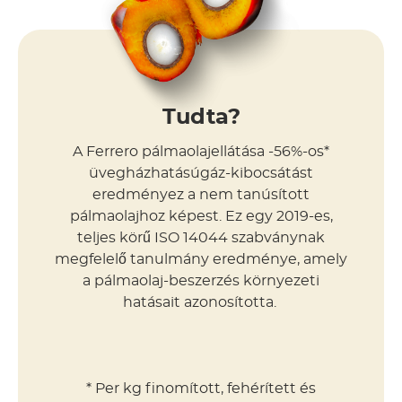
Tudta?
A Ferrero pálmaolajellátása -56%-os*
üvegházhatásúgáz-kibocsátást
eredményez a nem tanúsított
pálmaolajhoz képest. Ez egy 2019-es,
teljes körű ISO 14044 szabványnak
megfelelő tanulmány eredménye, amely
a pálmaolaj-beszerzés környezeti
hatásait azonosította.
* Per kg finomított, fehérített és