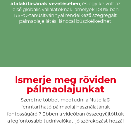
átalakításának vezetésében
, és egyike volt az
első globális vállalatoknak, amelyek 100%-ban
RSPO-tanúsítvánnyal rendelkező szegregált
pálmaolajellátási lánccal büszkélkedhet.
Ismerje meg röviden
pálmaolajunkat
Szeretne többet megtudni a Nutella®
fenntartható pálmaolaj használatának
fontosságáról? Ebben a videóban összegyűjtöttük
a legfontosabb tudnivalókat, jó szórakozást hozzá!