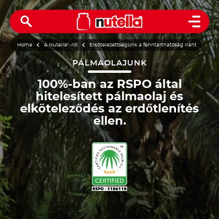
Open 
Home
A Nutella
®
-ról
Elkötelezettségünk a fenntarthatóság iránt
PÁLMAOLAJUNK
100%-ban az RSPO által
hitelesített pálmaolaj és
elköteleződés az erdőtlenítés
ellen.