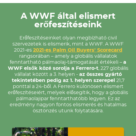
A WWF által elismert
erőfeszítéseink
Erőfeszítéseinket olyan megbízható civil
szervezetek is elismerik, mint a WWF. A WWF
2021-es
2021-es Palm Oil Buyers' Scorecard
rangsorában – amely a globális vállalatok
fenntartható pálmaolaj-támogatását értékeli –
a
WWF elsők közé sorolja a Ferrero-t
, 227 globális
vállalat között a 3. helyen -
az összes gyártó
tekintetében pedig az 1. helyen szerepel
21,7
ponttal a 24-ből. A Ferrero különösen elismert
erőfeszítéseiért, melyek elősegítik, hogy a globális
pálmaolajipar fenntarthatóbb legyen. Ez az
eredmény nagyon fontos elismerés és hatalmas
ösztönzés utunk folytatására.