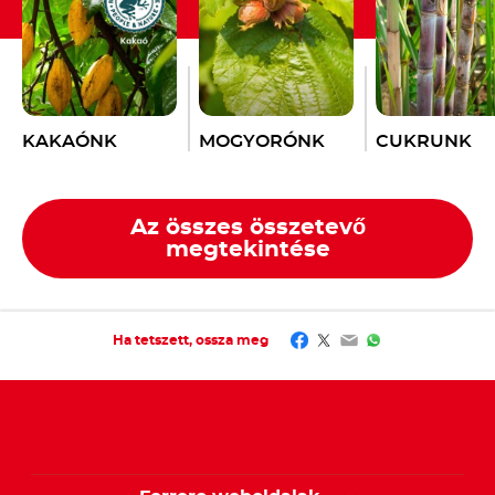
KAKAÓNK
MOGYORÓNK
CUKRUNK
Az összes összetevő
megtekintése
Facebook
Twitter
Email
WhatsApp
Ha tetszett, ossza meg