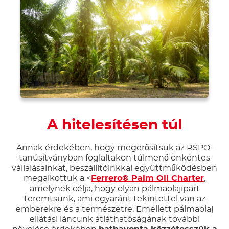
A hitelesítésen túl
Annak érdekében, hogy megerősítsük az RSPO-
tanúsítványban foglaltakon túlmenő önkéntes
vállalásainkat, beszállítóinkkal együttműködésben
megalkottuk a <
Ferrero® Palm Oil Charter
,
amelynek célja, hogy olyan pálmaolajipart
teremtsünk, ami egyaránt tekintettel van az
emberekre és a természetre. Emellett pálmaolaj
ellátási láncunk átláthatóságának további