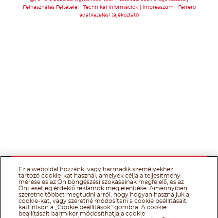
Felhasználás Feltételei
Technikai információk
Impresszum
Ferrero
adatkezelési tájékoztató
Ez a weboldal hozzánk, vagy harmadik személyekhez
tartozó cookie-kat használ, amelyek célja a teljesítmény
mérése és az Ön böngészési szokásainak megfelelő, és az
Önt esetleg érdeklő reklámok megjelenítése. Amennyiben
szeretne többet megtudni arról, hogy hogyan használjuk a
cookie-kat, vagy szeretné módosítani a cookie beállításait,
kattintson a „Cookie beállítások” gombra. A cookie
beállításait bármikor módosíthatja a cookie