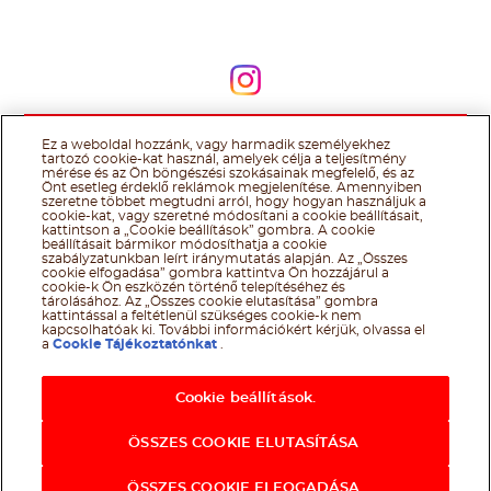
Kövessen minket
Kövessen minket
Ez a weboldal hozzánk, vagy harmadik személyekhez
@Ferrero 2026 All rights reserved.
Nutella® cookie tájékoztató
tartozó cookie-kat használ, amelyek célja a teljesítmény
Felhasználás Feltételei
Technikai információk
Impresszum
Ferrero
mérése és az Ön böngészési szokásainak megfelelő, és az
adatkezelési tájékoztató
Önt esetleg érdeklő reklámok megjelenítése. Amennyiben
szeretne többet megtudni arról, hogy hogyan használjuk a
cookie-kat, vagy szeretné módosítani a cookie beállításait,
kattintson a „Cookie beállítások” gombra. A cookie
beállításait bármikor módosíthatja a cookie
szabályzatunkban leírt iránymutatás alapján. Az „Összes
cookie elfogadása” gombra kattintva Ön hozzájárul a
cookie-k Ön eszközén történő telepítéséhez és
tárolásához. Az „Összes cookie elutasítása” gombra
kattintással a feltétlenül szükséges cookie-k nem
kapcsolhatóak ki. További információkért kérjük, olvassa el
a
Cookie Tájékoztatónkat
.
Cookie beállítások.
ÖSSZES COOKIE ELUTASÍTÁSA
ÖSSZES COOKIE ELFOGADÁSA