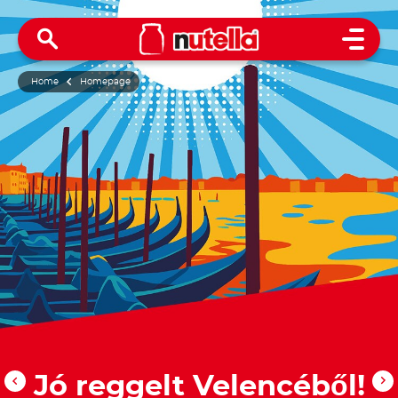
Open 
Home
Homepage
Jó reggelt Velencéből!