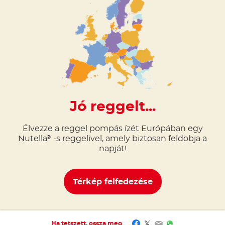
Jó reggelt...
Élvezze a reggel pompás ízét Európában egy
Nutella
-s reggelivel, amely biztosan feldobja a
®
napját!
Térkép felfedezése
Facebook
Twitter
Email
WhatsApp
Ha tetszett, ossza meg