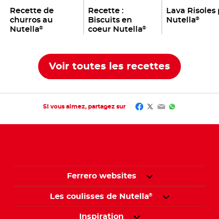
Recette de
Recette :
Lava Risoles
churros au
Biscuits en
Nutella
®
Nutella
coeur Nutella
®
®
Voir toutes les recettes
Facebook
Twitter
Email
WhatsApp
Si vous aimez, partagez sur
Ferrero websites
Les coulisses de Nutella
®
Inspiration